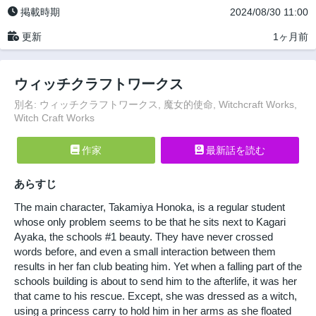
掲載時期
2024/08/30 11:00
更新
1ヶ月前
ウィッチクラフトワークス
別名: ウィッチクラフトワークス, 魔女的使命, Witchcraft Works,
Witch Craft Works
作家
最新話を読む
あらすじ
The main character, Takamiya Honoka, is a regular student
whose only problem seems to be that he sits next to Kagari
Ayaka, the schools #1 beauty. They have never crossed
words before, and even a small interaction between them
results in her fan club beating him. Yet when a falling part of the
schools building is about to send him to the afterlife, it was her
that came to his rescue. Except, she was dressed as a witch,
using a princess carry to hold him in her arms as she floated