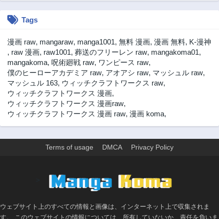
3ヶ月前
3ヶ月前
Tags
第109.95話
第109.94話
3ヶ月前
3ヶ月前
漫画 raw
,
mangaraw
,
manga1001
,
無料 漫画
,
漫画 無料
,
K-漫神
第109.93話
第109.92話
,
raw 漫画
,
raw1001
,
葬送のフリーレン raw
,
mangakoma01
,
3ヶ月前
3ヶ月前
mangakoma
,
呪術廻戦 raw
,
ワンピース raw
,
僕のヒーローアカデミア raw
,
アオアシ raw
,
マッシュル raw
,
第109.91話
第109.9話
マッシュル 163
,
ウィッチクラフトワークス raw
,
3ヶ月前
3ヶ月前
ウィッチクラフトワークス 漫画
,
第109.8話
第109.7話
ウィッチクラフトワークス 漫画raw
,
3ヶ月前
3ヶ月前
ウィッチクラフトワークス 漫画 raw
,
漫画 koma
,
第109.6話
第109.5話
3ヶ月前
3ヶ月前
Terms of usage
DMCA
Privacy Policy
第109話
第108話
3ヶ月前
2年前
第107話
第106話
>
2年前
2年前
第105話
第104話
ウェブサイト上のすべての情報と画像は、インターネット上で収集されま
2年前
2年前
す。 このウェブサイトの情報については、所有していないか、責任を負いま