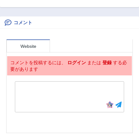
追放された精霊術
イのつもりが異世
妻の役目は世継ぎ
第123話
第122話
士 最強級に覚醒し
界召喚 ～迷い人
を設けるだけと聞
3ヶ月前
3ヶ月前
た不遇職、真の仲
は女性の敵に認定
いておりましたが
間と五大ダンジョ
されました～【ノ
コメント
第121話
第120話
ンを制覇する
クターン】
3ヶ月前
3ヶ月前
第119話
第118話
Website
3ヶ月前
3ヶ月前
第117話
第116話
コメントを投稿するには、
ログイン
または
登録
する必
3ヶ月前
3ヶ月前
要があります
第115話
第114話
3ヶ月前
3ヶ月前
第113話
第112話
3ヶ月前
3ヶ月前
第111話
第110話
3ヶ月前
3ヶ月前
第109.99話
第109.98話
3ヶ月前
3ヶ月前
第109.97話
第109.96話