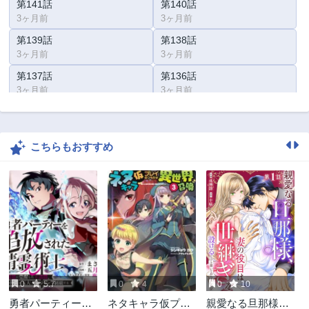
第141話
第140話
3ヶ月前
3ヶ月前
第139話
第138話
3ヶ月前
3ヶ月前
第137話
第136話
3ヶ月前
3ヶ月前
第135話
第134話
3ヶ月前
3ヶ月前
こちらもおすすめ
第133話
第132話
3ヶ月前
3ヶ月前
第131話
第130話
3ヶ月前
3ヶ月前
第129話
第128話
3ヶ月前
3ヶ月前
第127話
第126話
3ヶ月前
3ヶ月前
0
5.7
0
4
0
10
第125話
第124話
勇者パーティーを
ネタキャラ仮プレ
親愛なる旦那様、
3ヶ月前
3ヶ月前