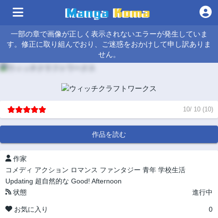
一部の章で画像が正しく表示されないエラーが発生していま
す。修正に取り組んでおり、ご迷惑をおかけして申し訳ありま
せん。
10
/
10
(
10
)
作品を読む
作家
コメディ
アクション
ロマンス
ファンタジー
青年
学校生活
Updating
超自然的な
Good! Afternoon
状態
進行中
お気に入り
0