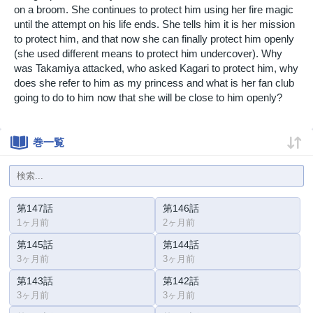
on a broom. She continues to protect him using her fire magic
until the attempt on his life ends. She tells him it is her mission
to protect him, and that now she can finally protect him openly
(she used different means to protect him undercover). Why
was Takamiya attacked, who asked Kagari to protect him, why
does she refer to him as my princess and what is her fan club
going to do to him now that she will be close to him openly?
巻一覧
第147話
第146話
1ヶ月前
2ヶ月前
第145話
第144話
3ヶ月前
3ヶ月前
第143話
第142話
3ヶ月前
3ヶ月前