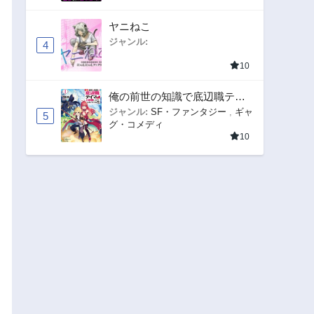
ヤニねこ
ジャンル:
4
10
俺の前世の知識で底辺職テイ
マーが上級職になってしまい
ジャンル:
SF・ファンタジー
,
ギャ
5
グ・コメディ
そうな件
10