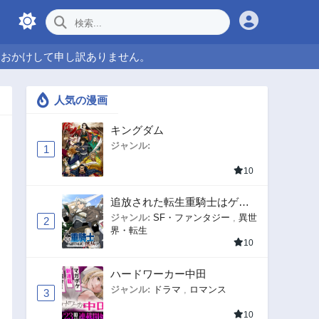
をおかけして申し訳ありません。
人気の漫画
キングダム
ジャンル:
1
10
追放された転生重騎士はゲー
ム知識で無双する
ジャンル:
SF・ファンタジー
,
異世
2
界・転生
10
ハードワーカー中田
ジャンル:
ドラマ
,
ロマンス
3
10