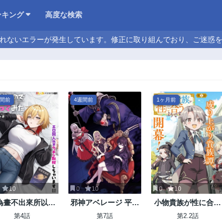
ンキング
高度な検索
れないエラーが発生しています。修正に取り組んでおり、ご迷惑
週間前
4週間前
1ヶ月前
10
0
10
0
10
為畫不出來所以試
邪神アベレージ 平均
小物貴族が性に合う
著做了一下
を望んだ美少女、異
ようです
第4話
第7話
第2.2話