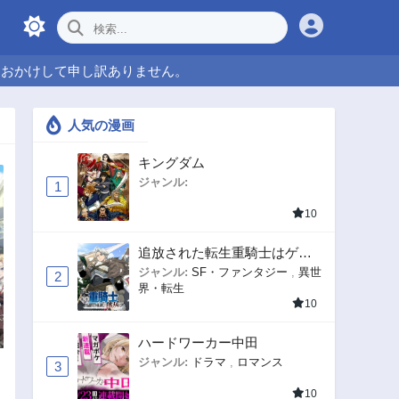
をおかけして申し訳ありません。
人気の漫画
キングダム
ジャンル:
1
10
追放された転生重騎士はゲー
ム知識で無双する
ジャンル:
SF・ファンタジー
,
異世
2
界・転生
10
ハードワーカー中田
ジャンル:
ドラマ
,
ロマンス
3
10