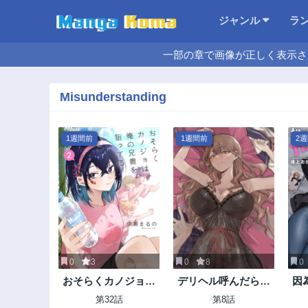
ジャンル
ラ
一部の章で画像が正しく表示さ
Misunderstanding
1週間前
1週間前
2
0
3
0
8
0
おそらくカノジョは
デリヘル呼んだら元
因
俺の兄貴を狙ってる
同級生が来た
第32話
第8話