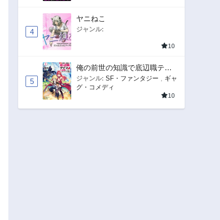
ヤニねこ
ジャンル:
4
10
俺の前世の知識で底辺職テイ
マーが上級職になってしまい
ジャンル:
SF・ファンタジー
,
ギャ
5
グ・コメディ
そうな件
10