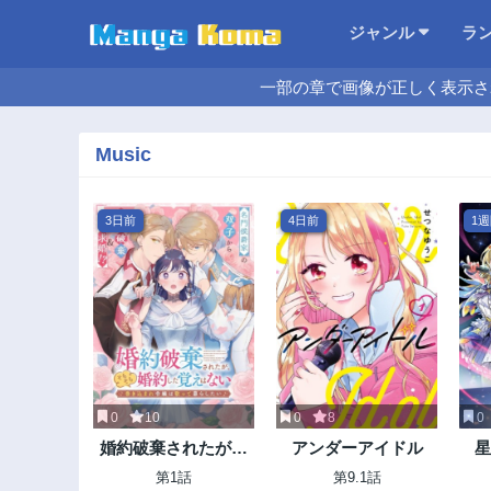
ジャンル
ラ
一部の章で画像が正しく表示さ
Music
3日前
4日前
1
0
10
0
8
0
婚約破棄されたが、
アンダーアイドル
星
そもそも婚約した覚
第1話
第9.1話