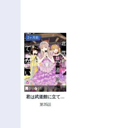
2ヶ月前
0
10
君は武道館に立てな
い
第35話