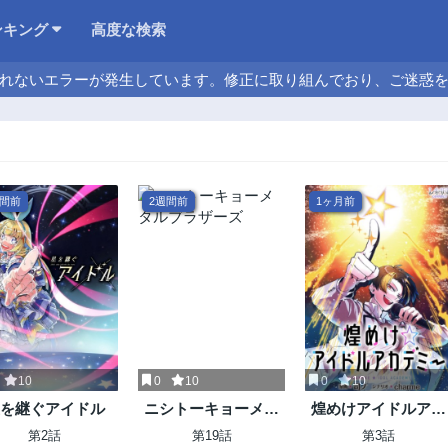
ンキング
高度な検索
れないエラーが発生しています。修正に取り組んでおり、ご迷惑
週間前
2週間前
1ヶ月前
10
0
10
0
10
を継ぐアイドル
ニシトーキョーメタ
煌めけアイドルアカ
ルブラザーズ
デミー
第2話
第19話
第3話