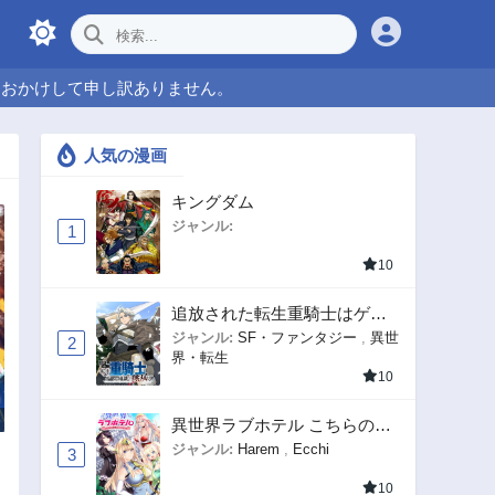
をおかけして申し訳ありません。
人気の漫画
キングダム
ジャンル:
1
10
追放された転生重騎士はゲー
ム知識で無双する
ジャンル:
SF・ファンタジー
,
異世
2
界・転生
10
異世界ラブホテル こちらのお
部屋はハーレムです
ジャンル:
Harem
,
Ecchi
3
10