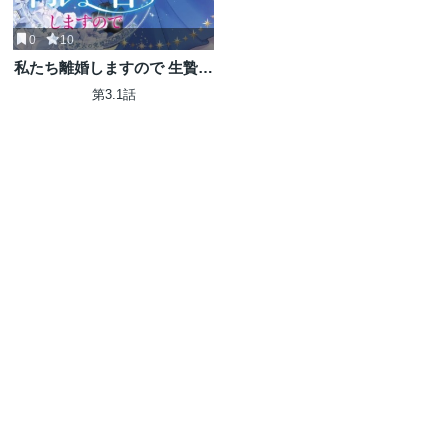
0
10
私たち離婚しますので 生贄令
嬢と冷酷軍人の完璧なる離婚
第3.1話
計画