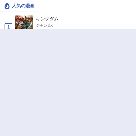
人気の漫画
キングダム
ジャンル:
1
10
異世界ラブホテル こちらのお部屋はハーレム
です
ジャンル:
Harem
,
Ecchi
2
10
追放された転生重騎士はゲーム知識で無双する
ジャンル:
SF・ファンタジー
,
異世界・転生
3
10
ハンター×ハンター
ジャンル:
アクション
,
ドラマ
4
10