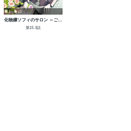
1
10
化物嬢ソフィのサロン ～ごき
げんよう。皮一枚なら治せま
第15.3話
すわ～