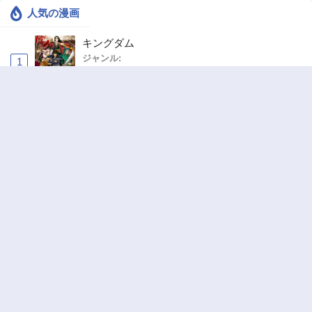
人気の漫画
キングダム
ジャンル:
1
10
追放された転生重騎士はゲーム知識で無双する
ジャンル:
SF・ファンタジー
,
異世界・転生
2
10
ハードワーカー中田
ジャンル:
ドラマ
,
ロマンス
3
10
俺の前世の知識で底辺職テイマーが上級職にな
ってしまいそうな件
ジャンル:
SF・ファンタジー
,
ギャグ・コメディ
4
10