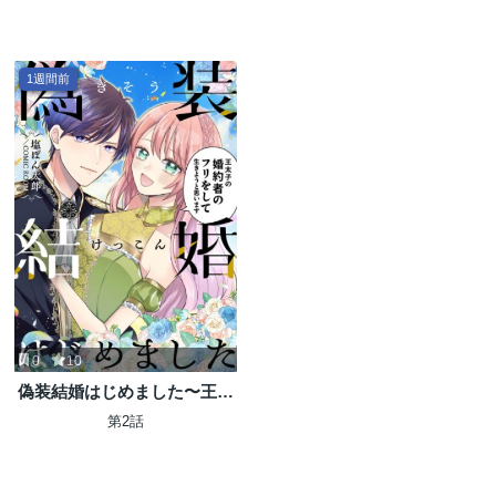
1週間前
0
10
偽装結婚はじめました〜王太
子の婚約者のフリをして生き
第2話
ようと思います〜