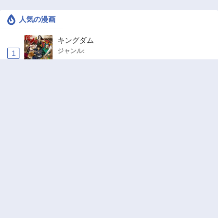
人気の漫画
キングダム
ジャンル:
1
10
異世界ラブホテル こちらのお部屋はハーレム
です
ジャンル:
Harem
,
Ecchi
2
10
追放された転生重騎士はゲーム知識で無双する
ジャンル:
SF・ファンタジー
,
異世界・転生
3
10
ハンター×ハンター
ジャンル:
アクション
,
ドラマ
4
10