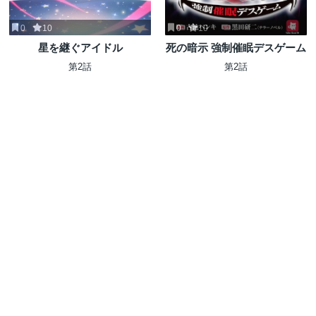
0
10
0
10
星を継ぐアイドル
死の暗示 強制催眠デスゲーム
第2話
第2話