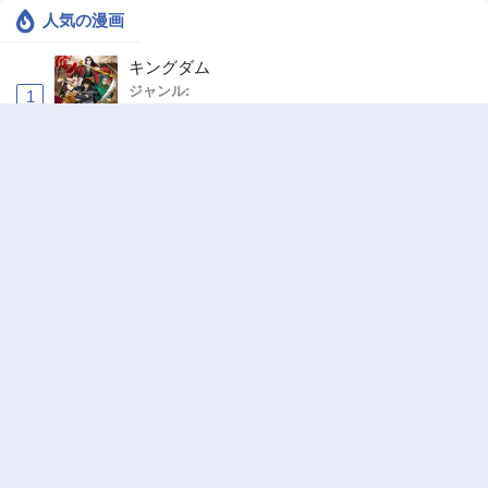
人気の漫画
キングダム
ジャンル:
1
10
お気楽領主の楽しい領地防衛 〜生産系魔術で
名もなき村を最強の城塞都市に〜
ジャンル:
2
10
追放された転生重騎士はゲーム知識で無双する
ジャンル:
SF・ファンタジー
,
異世界・転生
3
10
俺の前世の知識で底辺職テイマーが上級職にな
ってしまいそうな件
ジャンル:
SF・ファンタジー
,
ギャグ・コメディ
4
10