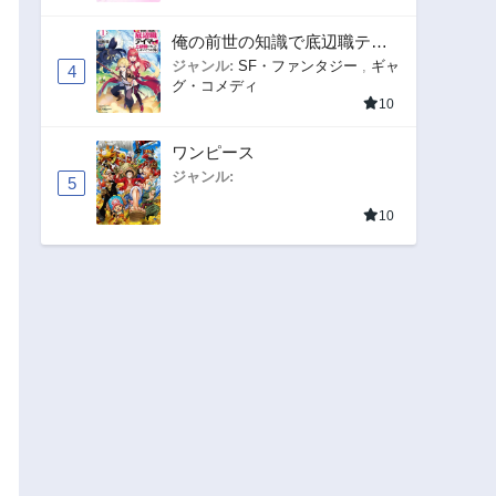
俺の前世の知識で底辺職テイ
マーが上級職になってしまい
ジャンル:
SF・ファンタジー
,
ギャ
4
グ・コメディ
そうな件
10
ワンピース
ジャンル:
5
10