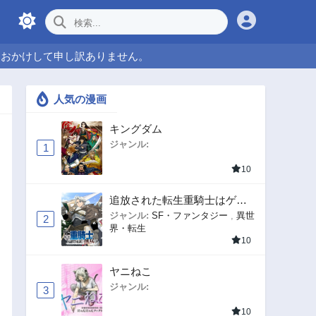
をおかけして申し訳ありません。
人気の漫画
キングダム
ジャンル:
1
10
追放された転生重騎士はゲー
ム知識で無双する
ジャンル:
SF・ファンタジー
,
異世
2
界・転生
10
ヤニねこ
ジャンル:
3
10