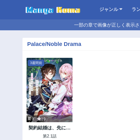
ジャンル
ラ
一部の章で画像が正しく表示さ
Palace/Noble Drama
3週間前
0
10
契約結婚は、先に離
婚を言い出したほう
第2.1話