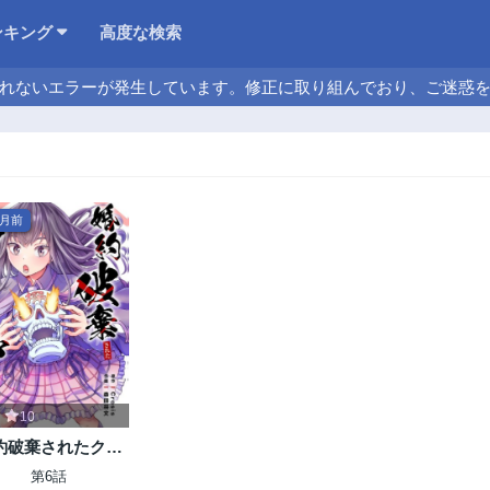
ンキング
高度な検索
れないエラーが発生しています。修正に取り組んでおり、ご迷惑
ヶ月前
10
約破棄されたクズ
息は、前世を思い
第6話