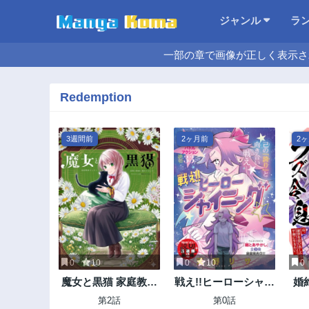
ジャンル
ラ
一部の章で画像が正しく表示さ
Redemption
3週間前
2ヶ月前
2
0
10
0
10
0
魔女と黒猫 家庭教師
戦え!!ヒーローシャイ
婚
をしたら高慢な姫様
ニング
令
第2話
第0話