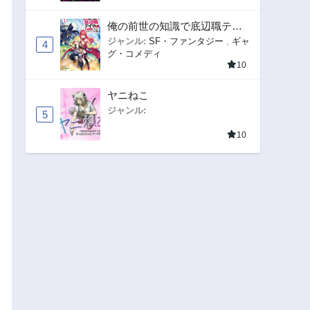
俺の前世の知識で底辺職テイ
マーが上級職になってしまい
ジャンル:
SF・ファンタジー
,
ギャ
4
グ・コメディ
そうな件
10
ヤニねこ
ジャンル:
5
10