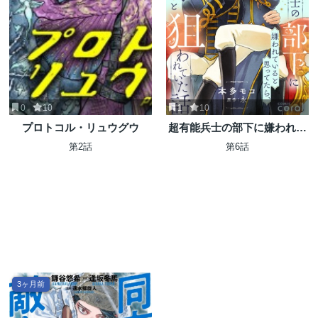
0
10
1
10
プロトコル・リュウグウ
超有能兵士の部下に嫌われて
いると思ってたら、長年虎視
第2話
第6話
眈々と狙われていた話
3ヶ月前