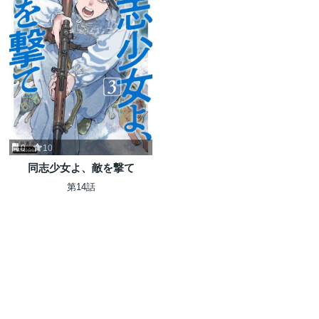
0
10
同志少女よ、敵を撃て
第14話