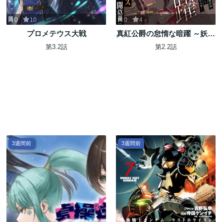
0
10
0
4
プロメテウス大戦
真紅公爵の怠惰な暗躍 ～妖精
や魔術師対策よりもスイーツ
第3.2話
第2.2話
が大事～
3週間前
3週間前