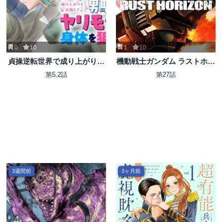
0
10
1
10
貞操逆転世界で成り上がりを
機動戦士ガンダム ラストホラ
目指して男騎士になった僕
イズン
第5.2話
第27話
は、ヤリモク女たちに身体を
狙われまくる
3週間前
3ヶ月前