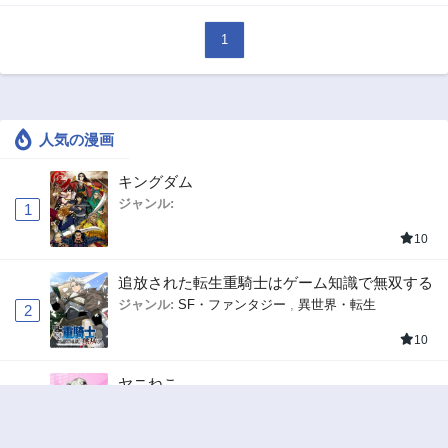
1
人気の漫画
キングダム
ジャンル:
1
10
追放された転生重騎士はゲーム知識で無双する
ジャンル:
SF・ファンタジー
,
異世界・転生
2
10
ヤニねこ
ジャンル:
3
10