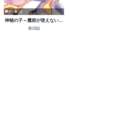
0
10
神秘の子～魔術が使えない落
ちこぼれ、数秘術で成り上が
第10話
る～