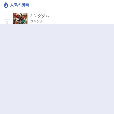
人気の漫画
キングダム
ジャンル:
1
10
お気楽領主の楽しい領地防衛 〜生産系魔術で
名もなき村を最強の城塞都市に〜
ジャンル:
2
10
ワンピース
ジャンル:
3
10
追放された転生重騎士はゲーム知識で無双する
ジャンル:
SF・ファンタジー
,
異世界・転生
4
10