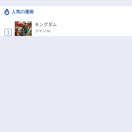
人気の漫画
キングダム
ジャンル:
1
10
追放された転生重騎士はゲーム知識で無双する
ジャンル:
SF・ファンタジー
,
異世界・転生
2
10
ヤニねこ
ジャンル:
3
10
俺の前世の知識で底辺職テイマーが上級職にな
ってしまいそうな件
ジャンル:
SF・ファンタジー
,
ギャグ・コメディ
4
10