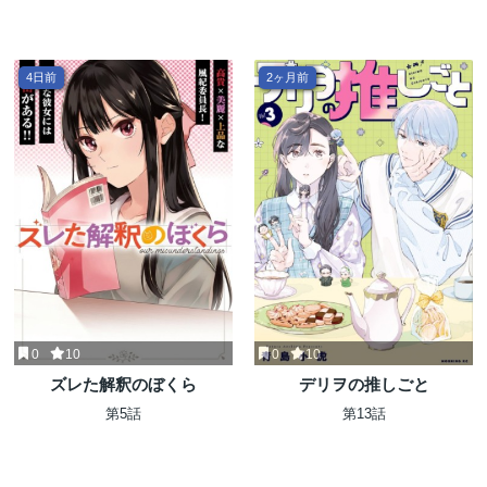
4日前
2ヶ月前
0
10
0
10
ズレた解釈のぼくら
デリヲの推しごと
第5話
第13話