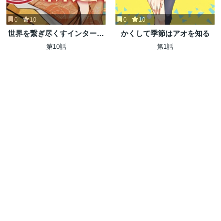
0
10
0
10
世界を繋ぎ尽くすインターネ
かくして季節はアオを知る
ット巫女
第10話
第1話