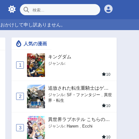
をおかけして申し訳ありません。
人気の漫画
キングダム
ジャンル:
1
10
追放された転生重騎士はゲー
ム知識で無双する
ジャンル:
SF・ファンタジー
,
異世
2
界・転生
10
異世界ラブホテル こちらのお
部屋はハーレムです
ジャンル:
Harem
,
Ecchi
3
10