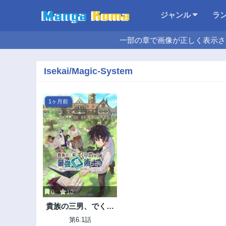
ジャンル
ラ
一部の章で画像が正しく表示さ
Isekai/Magic-System
1ヶ月前
0
10
貴族の三男、でくの
坊から最強魔術士
第6.1話