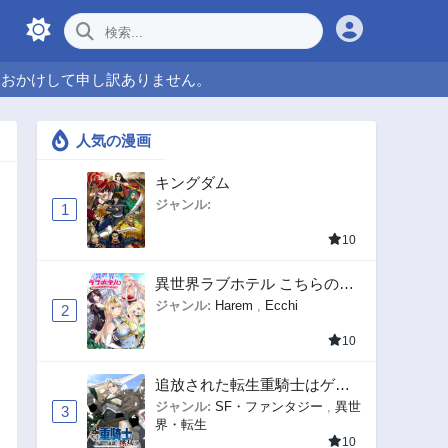
をおかけして申し訳ありません。
人気の漫画
キングダム
ジャンル:
1
10
異世界ラブホテル こちらのお
部屋はハーレムです
ジャンル:
Harem
,
Ecchi
2
10
追放された転生重騎士はゲー
ム知識で無双する
ジャンル:
SF・ファンタジー
,
異世
3
界・転生
10