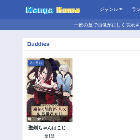
ジャンル
ラ
一部の章で画像が正しく表示さ
Buddies
2ヶ月前
0
10
聖剣ちゃんはこじら
せている
第1話