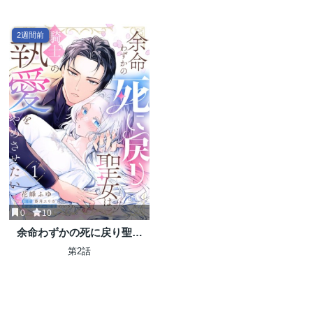
2週間前
0
10
余命わずかの死に戻り聖女
は、騎士の執愛をやめさせた
第2話
い