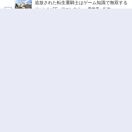
追放された転生重騎士はゲーム知識で無双する
ジャンル:
SF・ファンタジー
,
異世界・転生
2
10
ヤニねこ
ジャンル:
3
10
俺の前世の知識で底辺職テイマーが上級職にな
ってしまいそうな件
ジャンル:
SF・ファンタジー
,
ギャグ・コメディ
4
10
ワンピース
ジャンル:
5
10
Terms of usage
DMCA
Privacy Policy