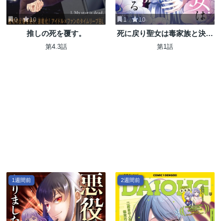
0
10
1
10
推しの死を覆す。
死に戻り聖女は毒家族と決別
する〜未来を変えたら、狂暴
第4.3話
第1話
王子様の溺愛が待ってまし
た!?〜
1週間前
2週間前