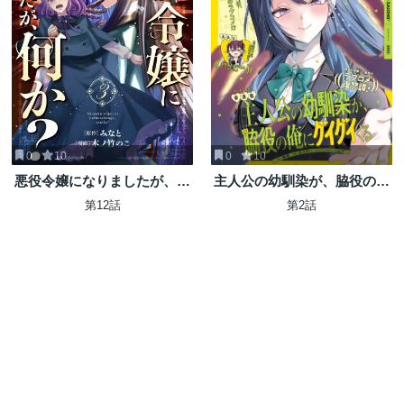
0
10
0
10
悪役令嬢になりましたが、何
主人公の幼馴染が、脇役の俺
か?
にグイグイくる
第12話
第2話