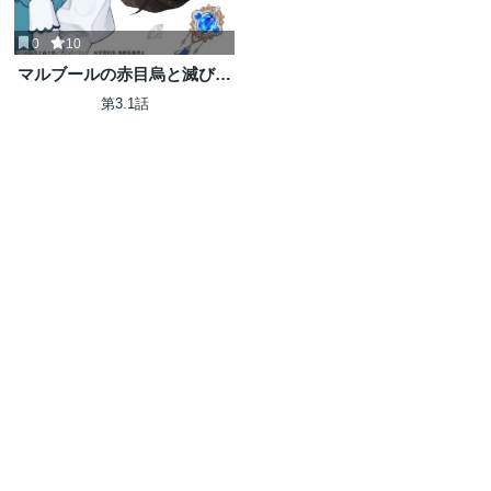
0
10
マルブールの赤目烏と滅びの
宝飾師 ～冷徹商人に拾われた
第3.1話
天才宝飾師は、世界を魅了す
る～