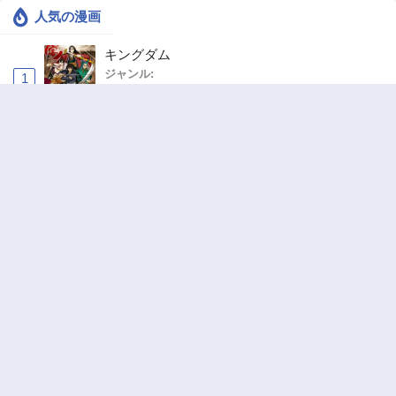
人気の漫画
キングダム
ジャンル:
1
10
追放された転生重騎士はゲーム知識で無双する
ジャンル:
SF・ファンタジー
,
異世界・転生
2
10
ハードワーカー中田
ジャンル:
ドラマ
,
ロマンス
3
10
俺の前世の知識で底辺職テイマーが上級職にな
ってしまいそうな件
ジャンル:
SF・ファンタジー
,
ギャグ・コメディ
4
10