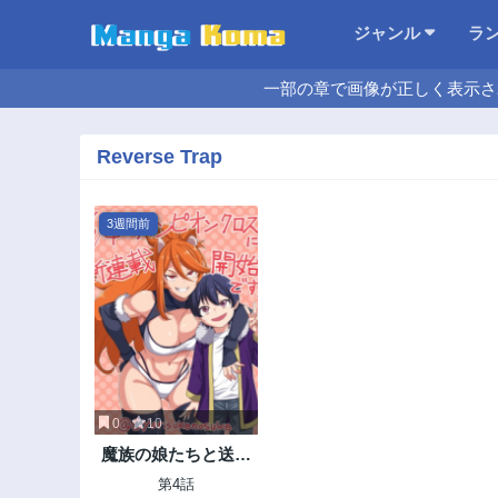
ジャンル
ラ
一部の章で画像が正しく表示さ
Reverse Trap
3週間前
0
10
魔族の娘たちと送る
乱れた異世界生活
第4話