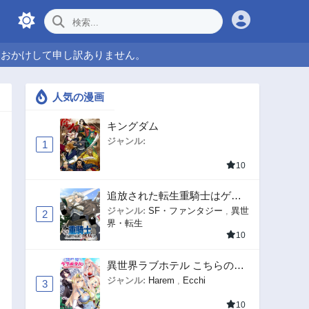
をおかけして申し訳ありません。
人気の漫画
キングダム
ジャンル:
1
10
追放された転生重騎士はゲー
ム知識で無双する
ジャンル:
SF・ファンタジー
,
異世
2
界・転生
10
異世界ラブホテル こちらのお
部屋はハーレムです
ジャンル:
Harem
,
Ecchi
3
10