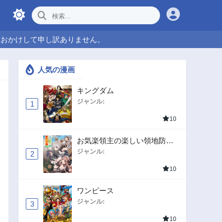
をおかけして申し訳ありません。
人気の漫画
キングダム
ジャンル:
1
10
お気楽領主の楽しい領地防衛
〜生産系魔術で名もなき村を
ジャンル:
2
最強の城塞都市に〜
10
ワンピース
ジャンル:
3
10