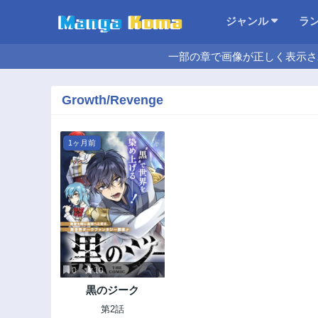
ジャンル
ラ
一部の章で画像が正しく表示さ
Growth/Revenge
1ヶ月前
0
10
黒のジーク
第2話