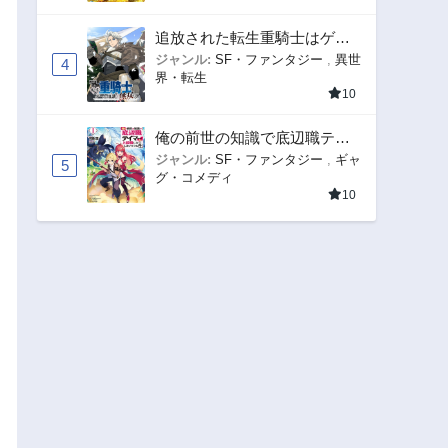
追放された転生重騎士はゲー
ム知識で無双する
ジャンル:
SF・ファンタジー
,
異世
4
界・転生
10
俺の前世の知識で底辺職テイ
マーが上級職になってしまい
ジャンル:
SF・ファンタジー
,
ギャ
5
グ・コメディ
そうな件
10