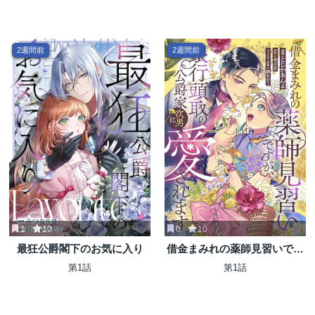
2週間前
2週間前
1
10
0
10
最狂公爵閣下のお気に入り
借金まみれの薬師見習いです
が、銀行頭取の公爵家次男に
第1話
第1話
愛されます