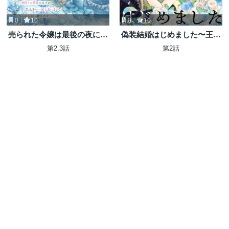
0
10
0
10
売られた令嬢は最後の夜にヤ
偽装結婚はじめました〜王太
リ逃げしました〜平和に子育
子の婚約者のフリをして生き
第2.3話
第2話
てしていると、迎えに来たの
ようと思います〜
は激重王子様でした〜