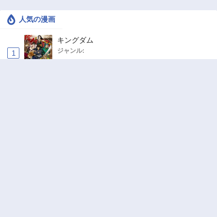
人気の漫画
キングダム
ジャンル:
1
10
追放された転生重騎士はゲーム知識で無双する
ジャンル:
SF・ファンタジー
,
異世界・転生
2
10
ワンピース
ジャンル:
3
10
お気楽領主の楽しい領地防衛 〜生産系魔術で
名もなき村を最強の城塞都市に〜
ジャンル:
4
10