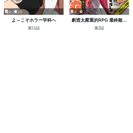
0
10
0
10
よ～こそホラー学科へ
劇透太嚴重的RPG 最終敵人
的真實身份竟然是勇者的父
第11話
第2話
親!!?