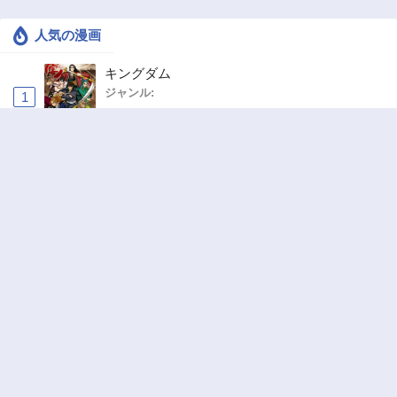
人気の漫画
キングダム
ジャンル:
1
10
追放された転生重騎士はゲーム知識で無双する
ジャンル:
SF・ファンタジー
,
異世界・転生
2
10
ワンピース
ジャンル:
3
10
お気楽領主の楽しい領地防衛 〜生産系魔術で
名もなき村を最強の城塞都市に〜
ジャンル:
4
10