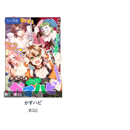
1ヶ月前
0
10
かすハピ
第2話