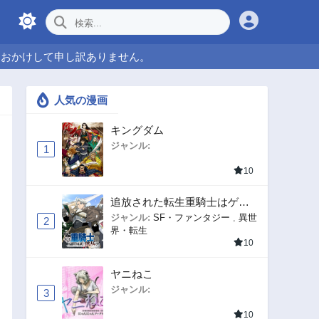
をおかけして申し訳ありません。
人気の漫画
キングダム
ジャンル:
1
10
追放された転生重騎士はゲー
ム知識で無双する
ジャンル:
SF・ファンタジー
,
異世
2
界・転生
10
ヤニねこ
ジャンル:
3
10