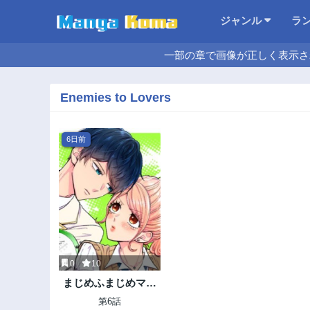
ジャンル
ラ
一部の章で画像が正しく表示さ
Enemies to Lovers
6日前
0
10
まじめふまじめマジ
恋路
第6話