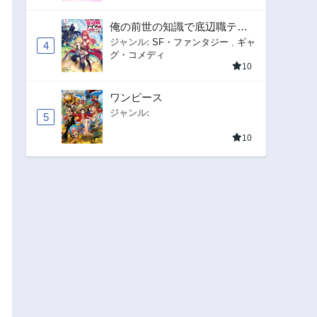
俺の前世の知識で底辺職テイ
マーが上級職になってしまい
ジャンル:
SF・ファンタジー
,
ギャ
4
グ・コメディ
そうな件
10
ワンピース
ジャンル:
5
10