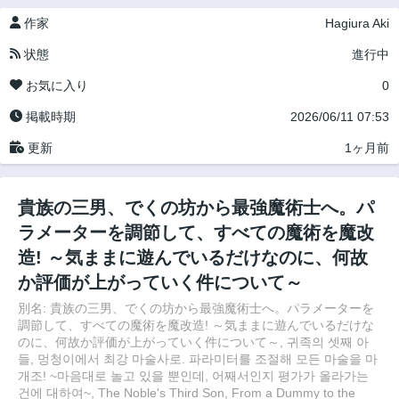
作家
Hagiura Aki
状態
進行中
お気に入り
0
掲載時期
2026/06/11 07:53
更新
1ヶ月前
貴族の三男、でくの坊から最強魔術士へ。パ
ラメーターを調節して、すべての魔術を魔改
造! ～気ままに遊んでいるだけなのに、何故
か評価が上がっていく件について～
別名: 貴族の三男、でくの坊から最強魔術士へ。パラメーターを
調節して、すべての魔術を魔改造! ～気ままに遊んでいるだけな
のに、何故か評価が上がっていく件について～, 귀족의 셋째 아
들, 멍청이에서 최강 마술사로. 파라미터를 조절해 모든 마술을 마
개조! ~마음대로 놀고 있을 뿐인데, 어째서인지 평가가 올라가는
건에 대하여~, The Noble's Third Son, From a Dummy to the