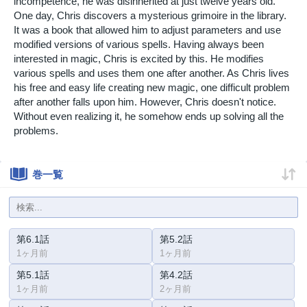
incompetence, he was disinherited at just twelve years old.
One day, Chris discovers a mysterious grimoire in the library.
It was a book that allowed him to adjust parameters and use
modified versions of various spells. Having always been
interested in magic, Chris is excited by this. He modifies
various spells and uses them one after another. As Chris lives
his free and easy life creating new magic, one difficult problem
after another falls upon him. However, Chris doesn't notice.
Without even realizing it, he somehow ends up solving all the
problems.
巻一覧
第6.1話
第5.2話
1ヶ月前
1ヶ月前
第5.1話
第4.2話
1ヶ月前
2ヶ月前