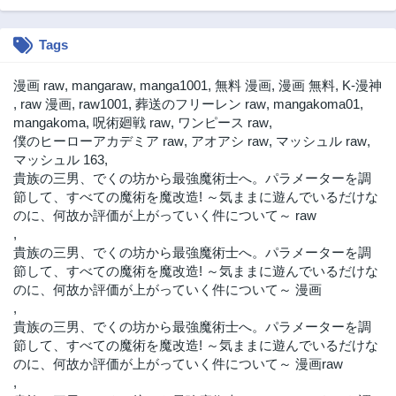
Tags
漫画 raw
,
mangaraw
,
manga1001
,
無料 漫画
,
漫画 無料
,
K-漫神
,
raw 漫画
,
raw1001
,
葬送のフリーレン raw
,
mangakoma01
,
mangakoma
,
呪術廻戦 raw
,
ワンピース raw
,
僕のヒーローアカデミア raw
,
アオアシ raw
,
マッシュル raw
,
マッシュル 163
,
貴族の三男、でくの坊から最強魔術士へ。パラメーターを調
節して、すべての魔術を魔改造! ～気ままに遊んでいるだけな
のに、何故か評価が上がっていく件について～ raw
,
貴族の三男、でくの坊から最強魔術士へ。パラメーターを調
節して、すべての魔術を魔改造! ～気ままに遊んでいるだけな
のに、何故か評価が上がっていく件について～ 漫画
,
貴族の三男、でくの坊から最強魔術士へ。パラメーターを調
節して、すべての魔術を魔改造! ～気ままに遊んでいるだけな
のに、何故か評価が上がっていく件について～ 漫画raw
,