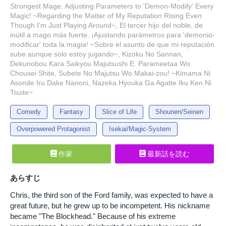
Strongest Mage. Adjusting Parameters to 'Demon-Modify' Every
Magic! ~Regarding the Matter of My Reputation Rising Even
Though I'm Just Playing Around~, El tercer hijo del noble, de
inútil a mago más fuerte. ¡Ajustando parámetros para 'demonio-
modificar' toda la magia! ~Sobre el asunto de que mi reputación
sube aunque solo estoy jugando~, Kizoku No Sannan,
Dekunobou Kara Saikyou Majutsushi E. Parameetaa Wo
Chousei Shite, Subete No Majutsu Wo Makai-zou! ~Kimama Ni
Asonde Iru Dake Nanoni, Nazeka Hyouka Ga Agatte Iku Ken Ni
Tsuite~
Comedy
Fantasy
Slice of Life
Shounen/Seinen
Overpowered Protagonist
Isekai/Magic-System
作家
最新話を読む
あらすじ
Chris, the third son of the Ford family, was expected to have a
great future, but he grew up to be incompetent. His nickname
became "The Blockhead." Because of his extreme