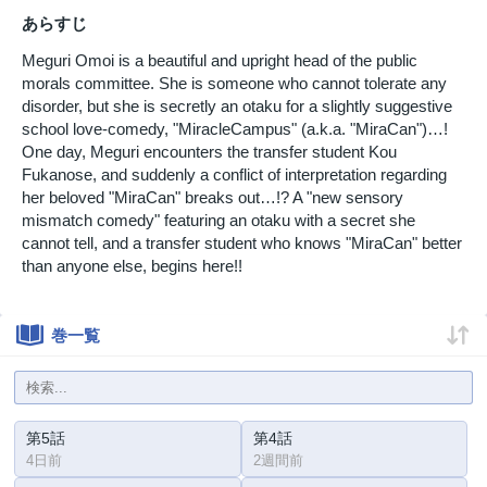
あらすじ
Meguri Omoi is a beautiful and upright head of the public
morals committee. She is someone who cannot tolerate any
disorder, but she is secretly an otaku for a slightly suggestive
school love-comedy, "MiracleCampus" (a.k.a. "MiraCan")…!
One day, Meguri encounters the transfer student Kou
Fukanose, and suddenly a conflict of interpretation regarding
her beloved "MiraCan" breaks out…!? A "new sensory
mismatch comedy" featuring an otaku with a secret she
cannot tell, and a transfer student who knows "MiraCan" better
than anyone else, begins here!!
巻一覧
第5話
第4話
4日前
2週間前