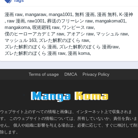
Tags
漫画 raw
,
mangaraw
,
manga1001
,
無料 漫画
,
漫画 無料
,
K-漫神
,
raw 漫画
,
raw1001
,
葬送のフリーレン raw
,
mangakoma01
,
mangakoma
,
呪術廻戦 raw
,
ワンピース raw
,
僕のヒーローアカデミア raw
,
アオアシ raw
,
マッシュル raw
,
マッシュル 163
,
ズレた解釈のぼくら raw
,
ズレた解釈のぼくら 漫画
,
ズレた解釈のぼくら 漫画raw
,
ズレた解釈のぼくら 漫画 raw
,
漫画 koma
,
Terms of usage
DMCA
Privacy Policy
>
ウェブサイト上のすべての情報と画像は、インターネット上で収集されま
す。 このウェブサイトの情報については、所有していないか、責任を負いま
せん。 個人や組織に影響を与える場合は、必要に応じて、すぐに検討して削
除します。