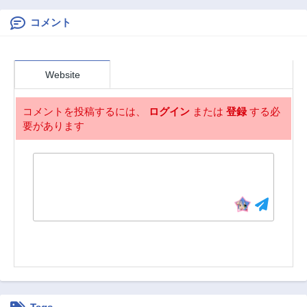
けど、こっそり原
た。 (Novel)
作キャラを観察し
コメント
に行きます!─
Website
コメントを投稿するには、
ログイン
または
登録
する必
要があります