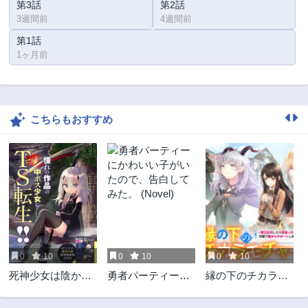
第3話
第2話
3週間前
4週間前
第1話
1ヶ月前
こちらもおすすめ
0
10
0
10
0
10
死神少女は陰から
勇者パーティーに
縁の下のチカラモ
推しを眺めたい ─
かわいい子がいた
チャー
悪役にTS転生した
ので、告白してみ