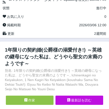
状態
進行中
お気に入り
0
掲載時期
2026/03/06 12:00
更新
2週間前
1年限りの契約婚(公爵様の溺愛付き!) ～英雄
の継母になった私は、どうやら聖女の末裔の
ようです～
別名: 1年限りの契約婚(公爵様の溺愛付き!) ～英雄の継母になっ
た私は、どうやら聖女の末裔のようです～, Ichinenkagiri no
Keiyakukon, 1 Nen Kagiri No Keiyakkon (koushaku Sama No
Dekiai Tsuki!): Eiyuu No Keibo Ni Natta Watashi Wa, Douyara
Seijo No Matsuei No Youni Desu
作家
最新話を読む