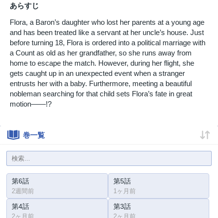
あらすじ
Flora, a Baron’s daughter who lost her parents at a young age
and has been treated like a servant at her uncle’s house. Just
before turning 18, Flora is ordered into a political marriage with
a Count as old as her grandfather, so she runs away from
home to escape the match. However, during her flight, she
gets caught up in an unexpected event when a stranger
entrusts her with a baby. Furthermore, meeting a beautiful
nobleman searching for that child sets Flora’s fate in great
motion――!?
巻一覧
第6話
第5話
2週間前
1ヶ月前
第4話
第3話
2ヶ月前
2ヶ月前