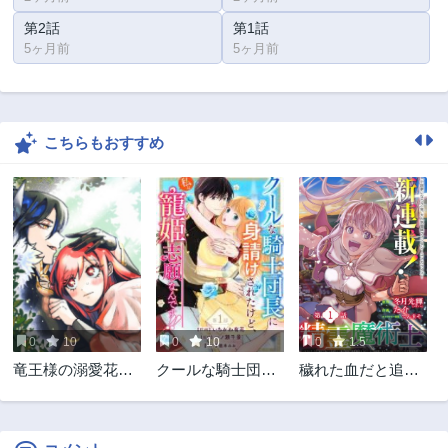
第2話
第1話
5ヶ月前
5ヶ月前
こちらもおすすめ
0
10
0
10
0
1.5
竜王様の溺愛花嫁
クールな騎士団長
穢れた血だと追放
～生贄から始まる
に身請けされたけ
された魔力無限の
愛され新婚生活～
ど、私は寵姫志願
精霊魔術士
なんです!!