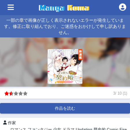
一部の章で画像が正しく表示されないエラーが発生していま
す。修正に取り組んでおり、ご迷惑をおかけして申し訳ありま
せん。
3
/
10
(
1
)
作品を読む
作家
ロマンス
ファンタジー
少女
ドラマ
Updating
歴史的
Comic Fire