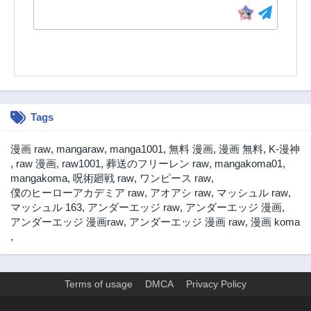
Tags
漫画 raw
,
mangaraw
,
manga1001
,
無料 漫画
,
漫画 無料
,
K-漫神
,
raw 漫画
,
raw1001
,
葬送のフリーレン raw
,
mangakoma01
,
mangakoma
,
呪術廻戦 raw
,
ワンピース raw
,
僕のヒーローアカデミア raw
,
アオアシ raw
,
マッシュル raw
,
マッシュル 163
,
アンダーエッジ raw
,
アンダーエッジ 漫画
,
アンダーエッジ 漫画raw
,
アンダーエッジ 漫画 raw
,
漫画 koma
,
Terms of usage
DMCA
Privacy Policy