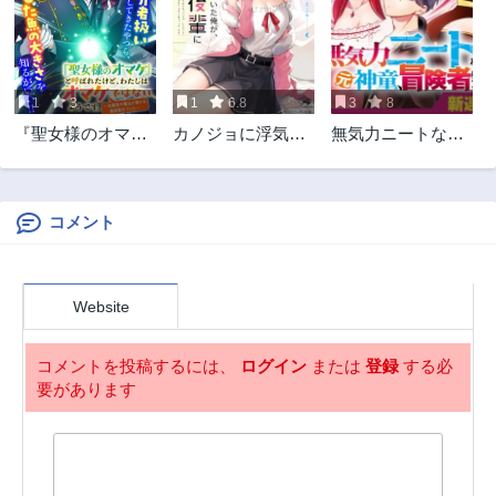
1
3
1
6.8
3
8
『聖女様のオマ
カノジョに浮気さ
無気力ニートな元
ケ』と呼ばれたけ
れていた俺が、小
神童、冒険者にな
ど、わたしはオマ
悪魔な後輩に懐か
る無気力ニートな
ケではないようで
れています
元神童、冒険者に
す。～全属性の魔
なる
コメント
法が使える最強聖
女でした～
Website
コメントを投稿するには、
ログイン
または
登録
する必
要があります