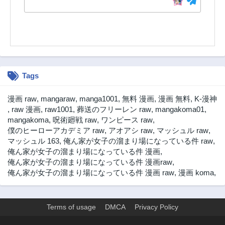
第2.1話
第1話
1ヶ月前
1ヶ月前
Tags
漫画 raw
,
mangaraw
,
manga1001
,
無料 漫画
,
漫画 無料
,
K-漫神
,
raw 漫画
,
raw1001
,
葬送のフリーレン raw
,
mangakoma01
,
mangakoma
,
呪術廻戦 raw
,
ワンピース raw
,
僕のヒーローアカデミア raw
,
アオアシ raw
,
マッシュル raw
,
マッシュル 163
,
俺ん家が女子の溜まり場になっている件 raw
,
俺ん家が女子の溜まり場になっている件 漫画
,
俺ん家が女子の溜まり場になっている件 漫画raw
,
俺ん家が女子の溜まり場になっている件 漫画 raw
,
漫画 koma
,
Terms of usage
DMCA
Privacy Policy