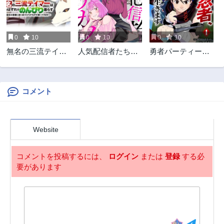
1ヶ月前
1ヶ月前
第6.2話
第6.1話
1ヶ月前
1ヶ月前
0
10
0
10
0
10
第5.3話
第5.2話
無名の三流テイマ
人気配信者たちの
勇者パーティーを
1ヶ月前
1ヶ月前
ーは王都のはずれ
マネージャーにな
クビになった忍
第5.1話
第4.4話
でのんびり暮らす
ったら、全員元カ
者、忍ばずに生き
1ヶ月前
1ヶ月前
～でも、国家の要
ノだった
ます
職に就く弟子たち
コメント
第4.3話
第4.2話
がなぜか頼ってき
1ヶ月前
1ヶ月前
ます～
第4.1話
第3.4話
Website
1ヶ月前
1ヶ月前
第3.3話
第3.2話
コメントを投稿するには、
ログイン
または
登録
する必
1ヶ月前
1ヶ月前
要があります
第3.1話
第2.4話
1ヶ月前
1ヶ月前
第2.3話
第2.2話
1ヶ月前
1ヶ月前