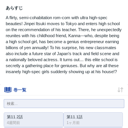
あらすじ
A flirty, semi-cohabitation rom-com with ultra high-spec
beauties! Jinpei Itsuki moves to Tokyo and enters high school
on the recommendation of his teacher. There, he unexpectedly
reunites with his childhood friend, Kanna—who, despite being
a high school girl, has become a genius entrepreneur earning
billions of yen annually! To his surprise, his new classmates
also include a future star of Japan’s track and field scene and
a nationally beloved actress. It turns out… this elite school is
secretly a gathering place for geniuses. But why are all these
insanely high-spec girls suddenly showing up at his house!?
巻一覧
第11.2話
第11.1話
4週間前
1ヶ月前