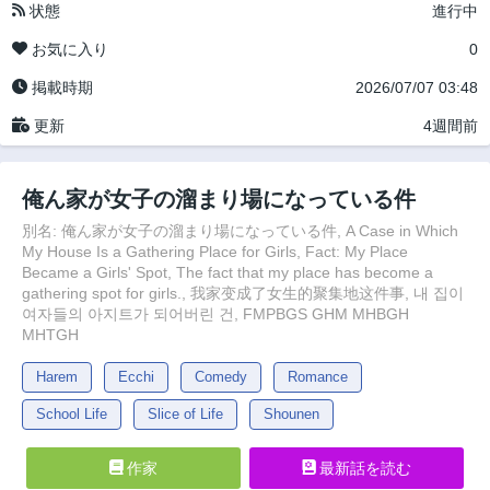
状態
進行中
お気に入り
0
掲載時期
2026/07/07 03:48
更新
4週間前
俺ん家が女子の溜まり場になっている件
別名: 俺ん家が女子の溜まり場になっている件, A Case in Which
My House Is a Gathering Place for Girls, Fact: My Place
Became a Girls' Spot, The fact that my place has become a
gathering spot for girls., 我家变成了女生的聚集地这件事, 내 집이
여자들의 아지트가 되어버린 건, FMPBGS GHM MHBGH
MHTGH
Harem
Ecchi
Comedy
Romance
School Life
Slice of Life
Shounen
作家
最新話を読む