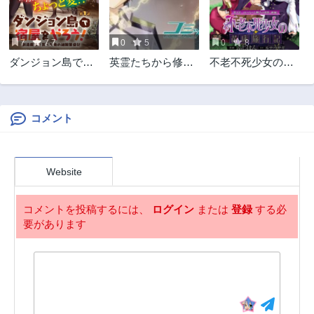
7
7.7
0
5
0
8
ダンジョン島で宿
英霊たちから修行
不老不死少女の苗
屋をやろう！ 創造
を受け続けた最後
床旅行記
魔法を貰った俺の
の英雄は、やがて
細腕繫盛記
最強へと成り上が
る
コメント
Website
コメントを投稿するには、
ログイン
または
登録
する必
要があります