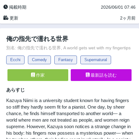
掲載時期
2026/06/01 07:46
更新
2ヶ月前
俺の指先で濡れる世界
別名: 俺の指先で濡れる世界, A world gets wet with my fingertips
Ecchi
Comedy
Fantasy
Supernatural
作家
最新話を読む
あらすじ
Kazuya Niimi is a university student known for having fingers
so stiff they hardly seem fit for a pianist. One day, by sheer
chance, he finds himself transported to another world— a
world where men are not treated as people, and women reign
supreme. However, Kazuya soon notices a strange change in
his body: his fingers now possess a mysterious power— when