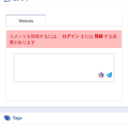
第34話
第33話
2ヶ月前
2ヶ月前
第32話
第31話
Website
2ヶ月前
2ヶ月前
第30話
第29話
コメントを投稿するには、
ログイン
または
登録
する必
2ヶ月前
2ヶ月前
要があります
第28話
第27話
2ヶ月前
2ヶ月前
第26話
第25話
2ヶ月前
2ヶ月前
第24話
第23話
2ヶ月前
2ヶ月前
第22話
第21話
2ヶ月前
2ヶ月前
第20話
第19話
2ヶ月前
2ヶ月前
Tags
第18話
第17話
2ヶ月前
2ヶ月前