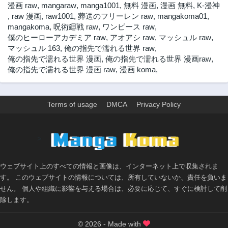
漫画 raw
,
mangaraw
,
manga1001
,
無料 漫画
,
漫画 無料
,
K-漫神
第16話
第15話
,
raw 漫画
,
raw1001
,
葬送のフリーレン raw
,
mangakoma01
,
2ヶ月前
2ヶ月前
mangakoma
,
呪術廻戦 raw
,
ワンピース raw
,
僕のヒーローアカデミア raw
,
アオアシ raw
,
マッシュル raw
,
第14話
第13話
マッシュル 163
,
俺の指先で濡れる世界 raw
,
2ヶ月前
2ヶ月前
俺の指先で濡れる世界 漫画
,
俺の指先で濡れる世界 漫画raw
,
第12話
第11話
俺の指先で濡れる世界 漫画 raw
,
漫画 koma
,
2ヶ月前
2ヶ月前
第10話
第9話
2ヶ月前
2ヶ月前
Terms of usage
DMCA
Privacy Policy
第8話
第7話
2ヶ月前
2ヶ月前
>
第6話
第5話
2ヶ月前
2ヶ月前
ウェブサイト上のすべての情報と画像は、インターネット上で収集されま
第4話
第3話
す。 このウェブサイトの情報については、所有していないか、責任を負いま
2ヶ月前
2ヶ月前
せん。 個人や組織に影響を与える場合は、必要に応じて、すぐに検討して削
第2話
第1話
除します。
2ヶ月前
2ヶ月前
© 2026 - Made with