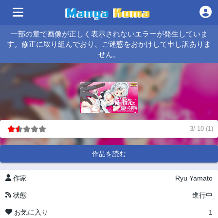
一部の章で画像が正しく表示されないエラーが発生していま
す。修正に取り組んでおり、ご迷惑をおかけして申し訳ありま
せん。
3
/
10
(
1
)
作品を読む
作家
Ryu Yamato
状態
進行中
お気に入り
1