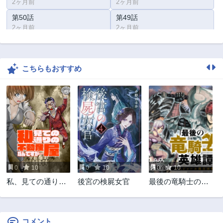
2ヶ月前
2ヶ月前
第50話
第49話
2ヶ月前
2ヶ月前
第48話
第47話
2ヶ月前
2ヶ月前
こちらもおすすめ
第46話
第45話
2ヶ月前
2ヶ月前
第44話
第43話
2ヶ月前
2ヶ月前
第42話
第41話
2ヶ月前
2ヶ月前
第40話
第39話
2ヶ月前
2ヶ月前
0
10
0
10
0
10
第38話
第37話
私、見ての通りの
後宮の検屍女官
最後の竜騎士の英
2ヶ月前
2ヶ月前
不動産屋なんです
雄譚 ~バンジャー
第36話
第35話
が…
ル猟兵団戦記~
2ヶ月前
2ヶ月前
コメント