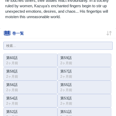
he touches others, their bodies react involuntarily. In a society
ruled by women, Kazuya’s enchanted fingers begin to stir up
unexpected emotions, desires, and chaos... His fingertips will
moisten this unreasonable world.
巻一覧
第60話
第59話
2ヶ月前
2ヶ月前
第58話
第57話
2ヶ月前
2ヶ月前
第56話
第55話
2ヶ月前
2ヶ月前
第54話
第53話
2ヶ月前
2ヶ月前
第52話
第51話