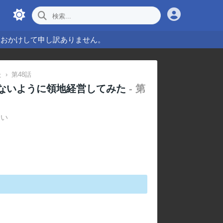
をおかけして申し訳ありません。
た
›
第48話
れないように領地経営してみた
- 第
さい