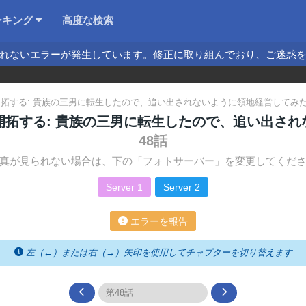
ンキング
高度な検索
れないエラーが発生しています。修正に取り組んでおり、ご迷惑
拓する: 貴族の三男に転生したので、追い出されないように領地経営してみ
開拓する: 貴族の三男に転生したので、追い出さ
48話
真が見られない場合は、下の「フォトサーバー」を変更してくだ
Server 1
Server 2
エラーを報告
左（←）または右（→）矢印を使用してチャプターを切り替えます