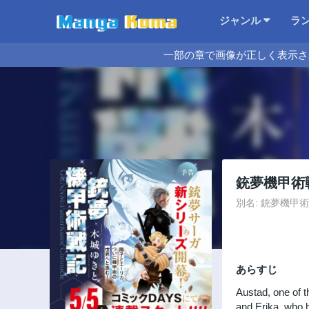
ジャンル
ラ
一部の章で画像が正しく表示さ
銃夢機甲術
別名: 銃夢機甲術戦記, 
あらすじ
Austad, one of t
and Erika, who h