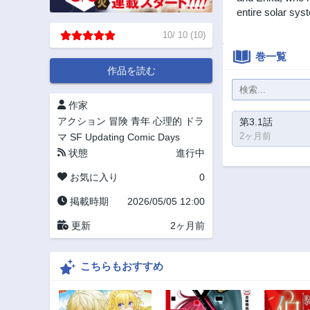
entire solar sys
10
/
10
(
10
)
巻一覧
作品を読む
作家
アクション
冒険
青年
心理的
ドラ
第3.1話
2ヶ月前
マ
SF
Updating
Comic Days
状態
進行中
お気に入り
0
掲載時期
2026/05/05 12:00
更新
2ヶ月前
こちらもおすすめ