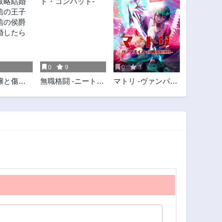
0
9
0
3
嬢と傷心
無職格闘 -ニート・
マトリ -ヴァンパイ
略結婚 ～
コンバット-
アvs魔法取締官-
の王子と
の侯爵令
したら～