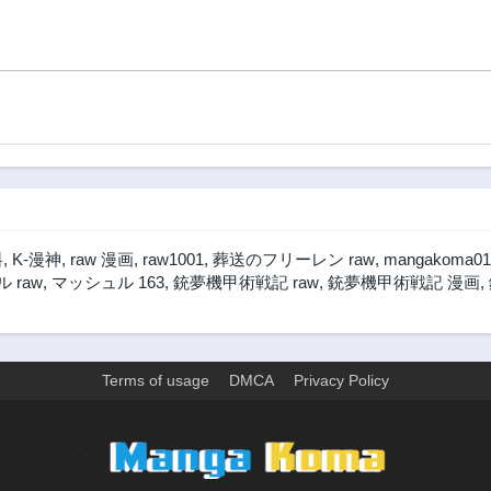
料
,
K-漫神
,
raw 漫画
,
raw1001
,
葬送のフリーレン raw
,
mangakoma01
 raw
,
マッシュル 163
,
銃夢機甲術戦記 raw
,
銃夢機甲術戦記 漫画
,
Terms of usage
DMCA
Privacy Policy
>