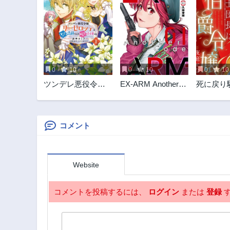
0
10
0
10
0
10
ツンデレ悪役令嬢
EX-ARM Another
死に戻り
リーセ
Code エクスアーム
は伯爵令
アナザーコード
たい
コメント
Website
コメントを投稿するには、
ログイン
または
登録
す