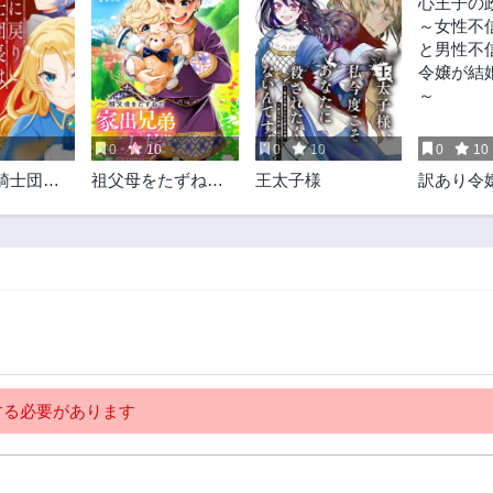
0
10
0
10
0
10
騎士団長
祖父母をたずねて
王太子様
訳あり令
嬢になり
家出兄弟二人旅
王子の政
@COMIC
女性不信
男性不信
嬢が結婚
る必要があります