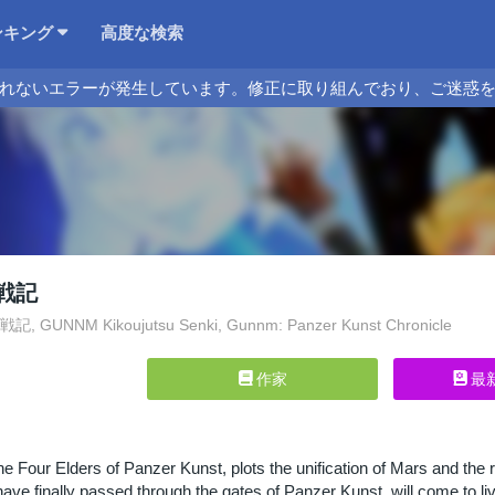
ンキング
高度な検索
れないエラーが発生しています。修正に取り組んでおり、ご迷惑
戦記
GUNNM Kikoujutsu Senki, Gunnm: Panzer Kunst Chronicle
作家
最
he Four Elders of Panzer Kunst, plots the unification of Mars and the
ave finally passed through the gates of Panzer Kunst, will come to liv