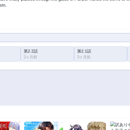
tem.
第2.2話
第2.1話
2ヶ月前
3ヶ月前