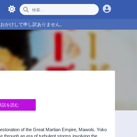
をおかけして申し訳ありません。
新話を読む
 restoration of the Great Martian Empire, Mawols. Yoko
e through an era of turbulent storms involving the