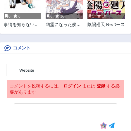
第15話
第14話
3ヶ月前
3ヶ月前
0
6
0
10
1
10
第13話
第12話
事情を知らない転
幽霊になった侯爵
陰陽廻天 Reバース
3ヶ月前
3ヶ月前
校生がグイグイく
夫人の最後の七日
第11話
第10話
る。
間
3ヶ月前
3ヶ月前
コメント
第9話
第8話
3ヶ月前
3ヶ月前
第7話
第6話
Website
3ヶ月前
3ヶ月前
第5話
第4話
コメントを投稿するには、
ログイン
または
登録
する必
3ヶ月前
3ヶ月前
要があります
第3.3話
第3.2話
3ヶ月前
3ヶ月前
第3.1話
第2.3話
3ヶ月前
3ヶ月前
第2.2話
第2.1話