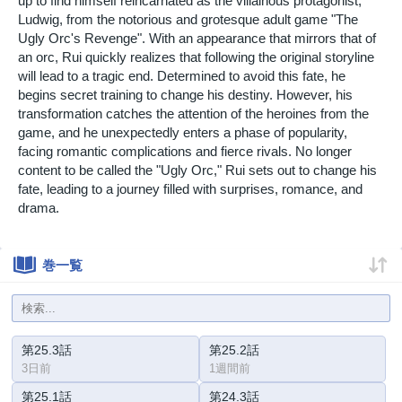
up to find himself reincarnated as the villainous protagonist,
Ludwig, from the notorious and grotesque adult game "The
Ugly Orc's Revenge". With an appearance that mirrors that of
an orc, Rui quickly realizes that following the original storyline
will lead to a tragic end. Determined to avoid this fate, he
begins secret training to change his destiny. However, his
transformation catches the attention of the heroines from the
game, and he unexpectedly enters a phase of popularity,
facing romantic complications and fierce rivals. No longer
content to be called the "Ugly Orc," Rui sets out to change his
fate, leading to a journey filled with surprises, romance, and
drama.
巻一覧
第25.3話
第25.2話
3日前
1週間前
第25.1話
第24.3話