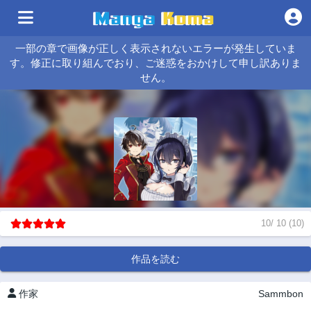
一部の章で画像が正しく表示されないエラーが発生していま
す。修正に取り組んでおり、ご迷惑をおかけして申し訳ありま
せん。
10
/
10
(
10
)
作品を読む
作家
Sammbon