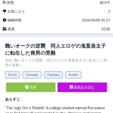
状態
進行中
お気に入り
2
掲載時期
2026/05/06 05:27
更新
3日前
醜いオークの逆襲 同人エロゲの鬼畜皇太子
に転生した喪男の受難
別名: 醜いオークの逆襲 ～同人エロゲの鬼畜皇太子に転生した喪
男の受難～
Ecchi
Comedy
Fantasy
Action
作家
最新話を読む
あらすじ
"The Ugly Orc's Rebirth" A college student named Rui wakes