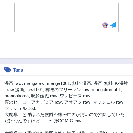
Tags
漫画 raw
,
mangaraw
,
manga1001
,
無料 漫画
,
漫画 無料
,
K-漫神
,
raw 漫画
,
raw1001
,
葬送のフリーレン raw
,
mangakoma01
,
mangakoma
,
呪術廻戦 raw
,
ワンピース raw
,
僕のヒーローアカデミア raw
,
アオアシ raw
,
マッシュル raw
,
マッシュル 163
,
大魔導士と呼ばれた侯爵令嬢〜世界が汚いので掃除していた
だけなんですけど……〜@COMIC raw
,