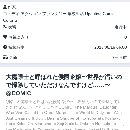
作家
コメディ
アクション
ファンタジー
学校生活
Updating
Comic
Corona
状態
進行中
お気に入り
0
掲載時期
2025/05/16 06:00
更新
9ヶ月前
大魔導士と呼ばれた侯爵令嬢〜世界が汚いの
で掃除していただけなんですけど……〜
@COMIC
別名: 大魔導士と呼ばれた侯爵令嬢〜世界が汚いので掃除してい
ただけなんですけど……〜@COMIC, The Marquis’ Daughter
Who Was Called the Great Mage – The World Is Dirty, so I Was
Just Cleaning It Up…, Daima Shirube Shi to Yobareta Koshaku
Reijo Sekai Ga Kitanainode Soji Shiteita Dakena Ndesukedo......,
Dai Madoushi To Yobareta Koushaku Reijou: Sekai Ga Kitanai