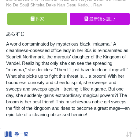
No De Souji Shiteita Dake Nan Desu Kedo… Raw
作家
最新話を読む
あらすじ
A world contaminated by mysterious black “miasma.” A
cleanliness-obsessed office lady in her 30s is reincarnated as
Scarlett Northmark, the marquis' daughter of the Kingdom of
Vandel. Realizing that only she can see the spreading
“miasma,” she decides: “Then I’ll just have to clean it myself!”
What she picks up to fight this threat is… a broom! With her
boundless curiosity and cheerful spirit, she sweeps and
sweeps and sweeps again—treating it like a game. But one
day, she suddenly gains extraordinary magical powers?! The
broom is her best friend! This mischievous noble girl sweeps
the filth of the kingdom and rises to become a great mage—an
epic tale of a cleaning-obsessed heroine!
巻一覧