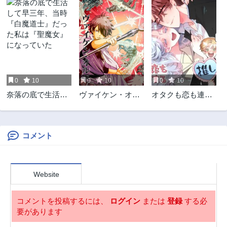
0
10
0
10
0
10
奈落の底で生活し
ヴァイケン・オル
オタクも恋も連鎖
て早三年、当時
ドの錬金研究室
する
『白魔道士』だっ
～目覚めたら五百
た私は『聖魔女』
年後だったんだけ
になっていた
ど、錬金術が廃れ
コメント
てました。再興目
指して古巣でお仕
事はじめます～
Website
コメントを投稿するには、
ログイン
または
登録
する必
要があります