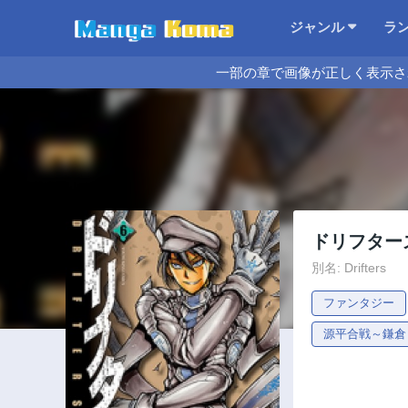
ジャンル
ラ
一部の章で画像が正しく表示さ
ドリフター
別名: Drifters
ファンタジー
源平合戦～鎌倉