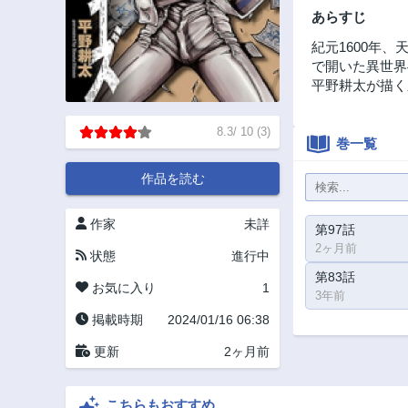
あらすじ
紀元1600年
で開いた異世界
平野耕太が描く
8.3
/
10
(
3
)
巻一覧
作品を読む
作家
未詳
第97話
2ヶ月前
状態
進行中
第83話
お気に入り
1
3年前
掲載時期
2024/01/16 06:38
更新
2ヶ月前
こちらもおすすめ