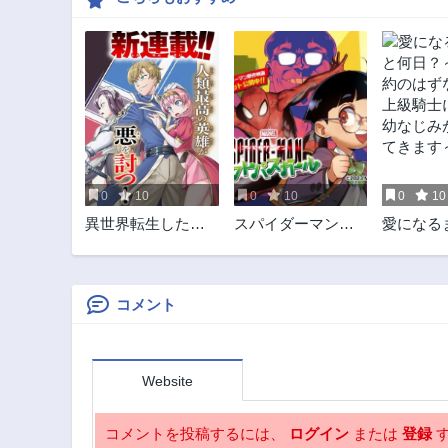
0
10
0
10
0
10
異世界転生したの
スパイダーマン：
愛になる
でマゾ奴隷になる
オクトパスガール
何日？～
のはずな
級騎士に
なじみが
コメント
きます～
Website
コメントを投稿するには、
ログイン
または
登録
す