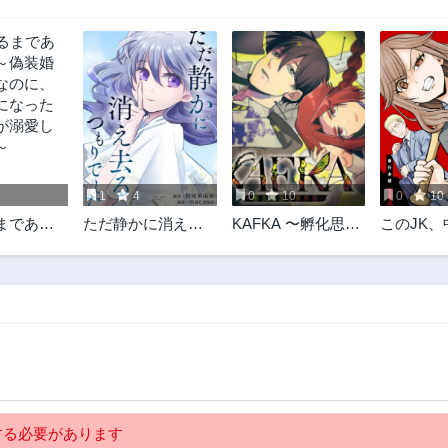
1
4
0
10
0
10
まであと
ただ静かに消え去
KAFKA 〜孵化思議
このJK
偽装婚約
るつもりでした
な事件簿〜
貞ヤンキ
のに、上
なった幼
溺愛して
る必要があります