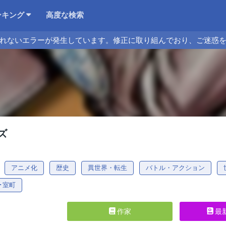
ンキング
高度な検索
れないエラーが発生しています。修正に取り組んでおり、ご迷惑
ズ
アニメ化
歴史
異世界・転生
バトル・アクション
･室町
作家
最