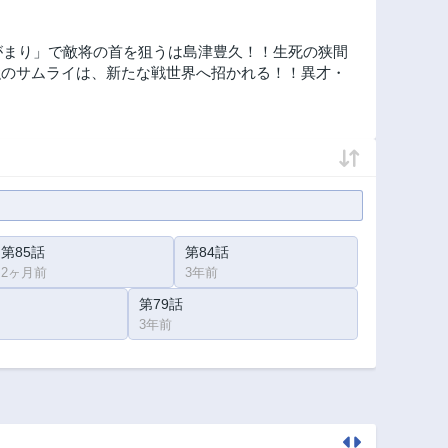
がまり」で敵将の首を狙うは島津豊久！！生死の狭間
強のサムライは、新たな戦世界へ招かれる！！異才・
第85話
第84話
2ヶ月前
3年前
第79話
3年前