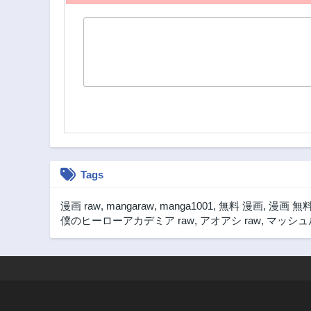
Tags
漫画 raw
,
mangaraw
,
manga1001
,
無料 漫画
,
漫画 無
僕のヒーローアカデミア raw
,
アオアシ raw
,
マッシュル