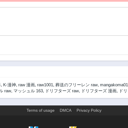
料
,
K-漫神
,
raw 漫画
,
raw1001
,
葬送のフリーレン raw
,
mangakoma01
 raw
,
マッシュル 163
,
ドリフターズ raw
,
ドリフターズ 漫画
,
ドリ
Terms of usage
DMCA
Privacy Policy