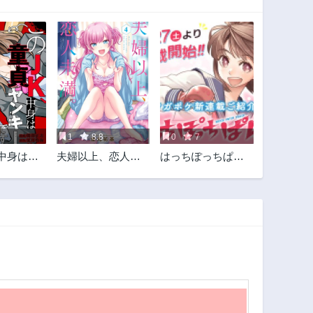
1
8.8
0
7
、中身は童
夫婦以上、恋人未
はっちぽっちぱん
ーです
満。
ち