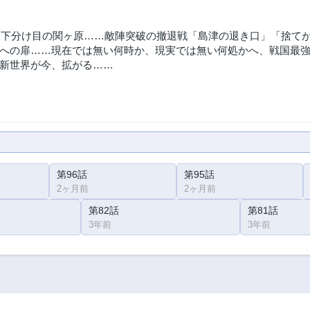
、天下分け目の関ヶ原……敵陣突破の撤退戦「島津の退き口」「捨て
への扉……現在では無い何時か、現実では無い何処かへ、戦国最
新世界が今、拡がる……
第96話
第95話
2ヶ月前
2ヶ月前
第82話
第81話
3年前
3年前