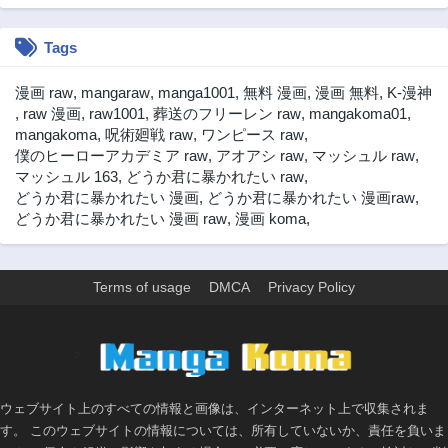
第3.1話
第2.3話
2年前
2年前
Tags
第2.2話
第2.1話
2年前
2年前
漫画 raw
,
mangaraw
,
manga1001
,
無料 漫画
,
漫画 無料
,
K-漫神
第1話
,
raw 漫画
,
raw1001
,
葬送のフリーレン raw
,
mangakoma01
,
2年前
mangakoma
,
呪術廻戦 raw
,
ワンピース raw
,
僕のヒーローアカデミア raw
,
アオアシ raw
,
マッシュル raw
,
マッシュル 163
,
どうか君に暴かれたい raw
,
どうか君に暴かれたい 漫画
,
どうか君に暴かれたい 漫画raw
,
どうか君に暴かれたい 漫画 raw
,
漫画 koma
,
Terms of usage
DMCA
Privacy Policy
>
ウェブサイト上のすべての情報と画像は、インターネット上で収集されま
す。 このウェブサイトの情報については、所有していないか、責任を負いま