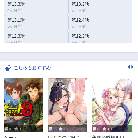
第13.3話
第13.2話
4ヶ月前
5ヶ月前
第13.1話
第12.4話
5ヶ月前
5ヶ月前
第12.3話
第12.2話
6ヶ月前
6ヶ月前
第12.1話
第11.3話
7ヶ月前
7ヶ月前
こちらもおすすめ
第11.2話
第11.1話
7ヶ月前
8ヶ月前
第10.3話
第10.2話
9ヶ月前
9ヶ月前
第10.1話
第9.3話
10ヶ月前
10ヶ月前
第9.2話
第9.1話
11ヶ月前
11ヶ月前
0
10
1
3
0
10
第8.4話
第8.3話
ゲート
いとこのお姉ちゃ
美麗公爵様を口説