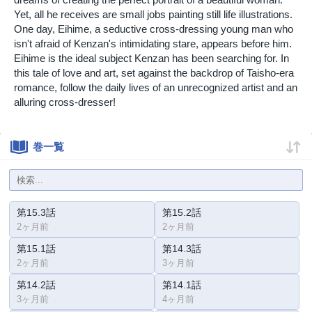
Yet, all he receives are small jobs painting still life illustrations.
One day, Eihime, a seductive cross-dressing young man who
isn't afraid of Kenzan's intimidating stare, appears before him.
Eihime is the ideal subject Kenzan has been searching for. In
this tale of love and art, set against the backdrop of Taisho-era
romance, follow the daily lives of an unrecognized artist and an
alluring cross-dresser!
巻一覧
第15.3話
第15.2話
2ヶ月前
2ヶ月前
第15.1話
第14.3話
2ヶ月前
3ヶ月前
第14.2話
第14.1話
3ヶ月前
4ヶ月前