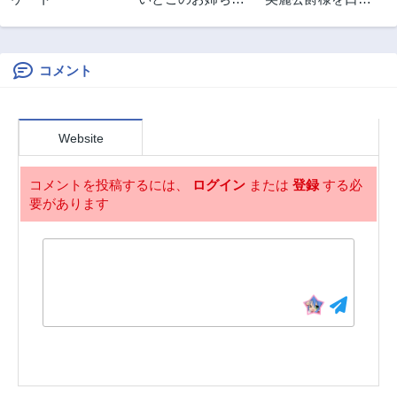
2ヶ月前
1年前
んに甘えちゃう？
いてこいと命じら
第8.2話
第8.1話
れたのに、予想外
1年前
1年前
に溺愛されていま
す
コメント
第7.3話
第7.2話
1年前
1年前
第7.1話
第6.3話
Website
1年前
1年前
第6.2話
第6.15話
コメントを投稿するには、
ログイン
または
登録
する必
1年前
1年前
要があります
第6.1話
第5.2話
1年前
1年前
第5.1話
第4.3話
1年前
1年前
第4.2話
第4.1話
2年前
2年前
第3.3話
第3.2話
2年前
2年前