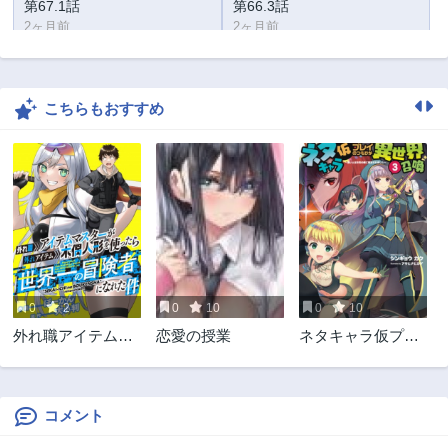
第67.1話
第66.3話
2ヶ月前
2ヶ月前
第66.2話
第66.1話
2ヶ月前
2ヶ月前
こちらもおすすめ
第65.3話
第65.2話
2ヶ月前
2ヶ月前
第65.1話
第64.3話
2ヶ月前
2ヶ月前
第64.2話
第64.1話
2ヶ月前
2ヶ月前
第63.3話
第63.2話
2ヶ月前
2ヶ月前
0
2
0
10
0
10
第63.1話
第62.3話
外れ職アイテムマ
恋愛の授業
ネタキャラ仮プレ
2ヶ月前
2ヶ月前
スターが外れアイ
イのつもりが異世
第62.2話
第62.1話
テム木偶人形を使
界召喚 ～迷い人は
2ヶ月前
2ヶ月前
ったら世界一の冒
女性の敵に認定さ
険者になれた件
れました～
コメント
第61.3話
第61.2話
2ヶ月前
2ヶ月前