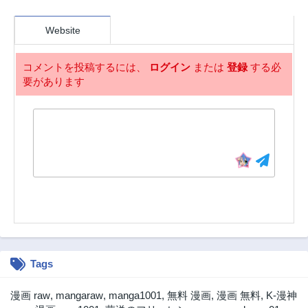
第61.1話
第60.3話
Website
2ヶ月前
2ヶ月前
第60.2話
第60.1話
コメントを投稿するには、
ログイン
または
登録
する必
2ヶ月前
2ヶ月前
要があります
第59.3話
第59.2話
2ヶ月前
2ヶ月前
第59.1話
第58.3話
2ヶ月前
2ヶ月前
第58.2話
第58.1話
2ヶ月前
2ヶ月前
第57話
第56話
2ヶ月前
2ヶ月前
第55話
第54話
2ヶ月前
2ヶ月前
Tags
第53話
第52話
2ヶ月前
2ヶ月前
漫画 raw
,
mangaraw
,
manga1001
,
無料 漫画
,
漫画 無料
,
K-漫神
第51話
第50話