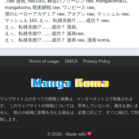
,
raw 漫画
,
raw1001
,
葬送のフリーレン raw
,
mangakoma01
,
2ヶ月前
2ヶ月前
mangakoma
,
呪術廻戦 raw
,
ワンピース raw
,
僕のヒーローアカデミア raw
,
アオアシ raw
,
マッシュル raw
,
第49話
第48話
マッシュル 163
,
えっ、転移失敗!? ……成功？ raw
,
2ヶ月前
2ヶ月前
えっ、転移失敗!? ……成功？ 漫画
,
第47話
第46話
えっ、転移失敗!? ……成功？ 漫画raw
,
2ヶ月前
2ヶ月前
えっ、転移失敗!? ……成功？ 漫画 raw
,
漫画 koma
,
第45話
第44話
2ヶ月前
2ヶ月前
Terms of usage
DMCA
Privacy Policy
第43話
第42話
2ヶ月前
2ヶ月前
第41話
第40話
>
2ヶ月前
2ヶ月前
第39話
第38話
ウェブサイト上のすべての情報と画像は、インターネット上で収集されま
2ヶ月前
2ヶ月前
す。 このウェブサイトの情報については、所有していないか、責任を負いま
第37話
第36話
せん。 個人や組織に影響を与える場合は、必要に応じて、すぐに検討して削
2ヶ月前
2ヶ月前
除します。
第35.5話
第35話
2ヶ月前
2ヶ月前
© 2026 - Made with