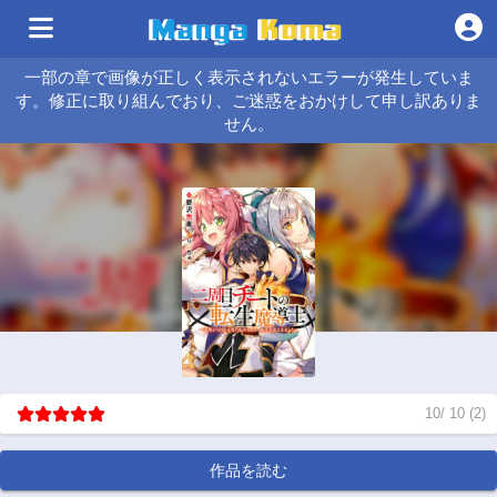
一部の章で画像が正しく表示されないエラーが発生していま
す。修正に取り組んでおり、ご迷惑をおかけして申し訳ありま
せん。
10
/
10
(
2
)
作品を読む