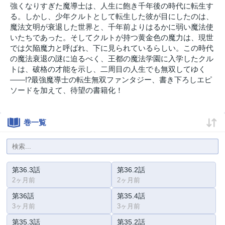
強くなりすぎた魔導士は、人生に飽き千年後の時代に転生す
る。しかし、少年クルトとして転生した彼が目にしたのは、
魔法文明が衰退した世界と、千年前よりはるかに弱い魔法使
いたちであった。そしてクルトが持つ黄金色の魔力は、現世
では欠陥魔力と呼ばれ、下に見られているらしい。この時代
の魔法衰退の謎に迫るべく、王都の魔法学園に入学したクル
トは、破格の才能を示し、二周目の人生でも無双してゆく
――!?最強魔導士の転生無双ファンタジー、書き下ろしエピ
ソードを加えて、待望の書籍化！
巻一覧
第36.3話
第36.2話
2ヶ月前
2ヶ月前
第36話
第35.4話
3ヶ月前
3ヶ月前
第35.3話
第35.2話