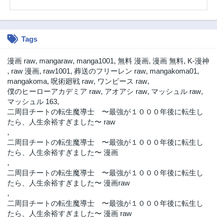
3年前
3年前
第21.2話
第21.1話
3年前
3年前
Tags
第20.2話
第20.1話
3年前
3年前
漫画 raw
,
mangaraw
,
manga1001
,
無料 漫画
,
漫画 無料
,
K-漫神
第19.2話
第19.1話
,
raw 漫画
,
raw1001
,
葬送のフリーレン raw
,
mangakoma01
,
3年前
3年前
mangakoma
,
呪術廻戦 raw
,
ワンピース raw
,
僕のヒーローアカデミア raw
,
アオアシ raw
,
マッシュル raw
,
第18.2話
第18.1話
マッシュル 163
,
3年前
3年前
二周目チートの転生魔導士 〜最強が１０００年後に転生し
第17.2話
第17.1話
たら、人生余裕すぎました〜 raw
3年前
3年前
,
二周目チートの転生魔導士 〜最強が１０００年後に転生し
第16.2話
第16.1話
たら、人生余裕すぎました〜 漫画
3年前
3年前
,
第15.3話
第15.2話
二周目チートの転生魔導士 〜最強が１０００年後に転生し
3年前
3年前
たら、人生余裕すぎました〜 漫画raw
,
第15.1話
第14.2話
二周目チートの転生魔導士 〜最強が１０００年後に転生し
3年前
3年前
たら、人生余裕すぎました〜 漫画 raw