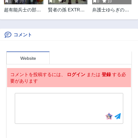
1
10
0
6
0
10
第29.2話
第29話
超有能兵士の部下
賢者の孫 EXTRA
弁護士ゆらぎの衝
3ヶ月前
3ヶ月前
に嫌われていると
STORY
動
第28.2話
第28話
思ってたら、長年
3ヶ月前
3ヶ月前
虎視眈々と狙われ
ていた話
コメント
第27.2話
第27話
3ヶ月前
3ヶ月前
第26.2話
第26話
Website
3ヶ月前
3ヶ月前
第25.2話
第25.1話
コメントを投稿するには、
ログイン
または
登録
する必
3ヶ月前
2年前
要があります
第24.3話
第24.2話
3ヶ月前
3ヶ月前
第24.1話
第23.3話
2年前
3ヶ月前
第23.2話
第23.1話
3ヶ月前
2年前
第22.2話
第22.1話