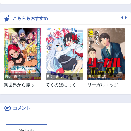
第13話
第12話
1年前
2年前
こちらもおすすめ
第11話
第10話
2年前
2年前
第9.2話
第9.1話
2年前
2年前
第8.2話
第8.1話
2年前
2年前
第8話
第7.3話
2年前
2年前
0
4
0
10
0
10
第7.2話
第7.15話
異世界から帰って
てくのぱにっくゆ
リーガルエッグ
2年前
2年前
きた勇者であるオ
にばーす
第7.1話
第7話
レが歌舞伎町で王
2年前
2年前
になる話
コメント
第6.2話
第6.1話
2年前
2年前
第6話
第5.2話
Website