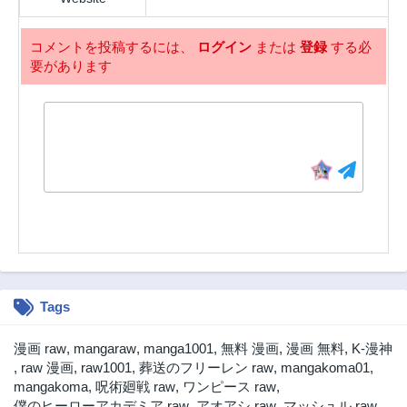
2年前
2年前
第5.1話
第5話
コメントを投稿するには、
ログイン
または
登録
する必
2年前
2年前
要があります
第4.2話
第4.1話
2年前
2年前
第4話
第3話
2年前
2年前
第2話
第1話
2年前
2年前
Tags
漫画 raw
,
mangaraw
,
manga1001
,
無料 漫画
,
漫画 無料
,
K-漫神
,
raw 漫画
,
raw1001
,
葬送のフリーレン raw
,
mangakoma01
,
mangakoma
,
呪術廻戦 raw
,
ワンピース raw
,
僕のヒーローアカデミア raw
,
アオアシ raw
,
マッシュル raw
,