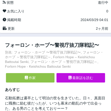
状態
進行中
お気に入り
0
掲載時期
2024/03/29 04:01
更新
2ヶ月前
フォーロン・ホープ〜警視庁抜刀隊戦記〜
別名: フォーロン・ホープ 〜警視庁抜刀隊戦記〜, フォーロン・
ホープ ～警視庁抜刀隊戦記～, Forlorn Hope – Keishichou
Battoutai Senki, フォーロン・ホープ ～警視庁抜刀隊戦記～,
Forlorn Hope - Keishichou Battoutai Senki
作家
最新話を読む
あらすじ
石動拓磨は邏卒として明治の世を生きていた。日々、真面目
に職務に励む彼だったが、いつも幕末の動乱の中で出会っ
た、ある男のことを考えておりーー？