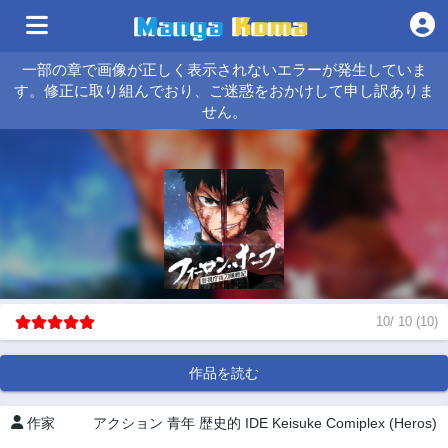
一部の章で画像が正しく表示されないエラーが発生していま
す。修正に取り組んでおり、ご迷惑をおかけして申し訳ありま
せん。
10
/
10
(
10
)
作品を読む
作家
アクション
青年
歴史的
IDE Keisuke
Comiplex (Heros)