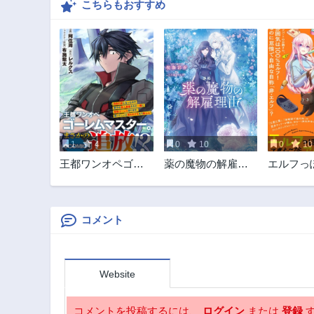
こちらもおすすめ
1
4
0
10
0
10
王都ワンオペゴー
薬の魔物の解雇理
エルフっ
レムマスター。ま
由
んのてき
さかの追放!?～自由
パートぐ
の身になったので
弟子の美人勇者た
コメント
ちと一緒に最強ゴ
ーレム作ります。
戻ってこいと言わ
Website
れてももう知らん!
～@COMIC
コメントを投稿するには、
ログイン
または
登録
す