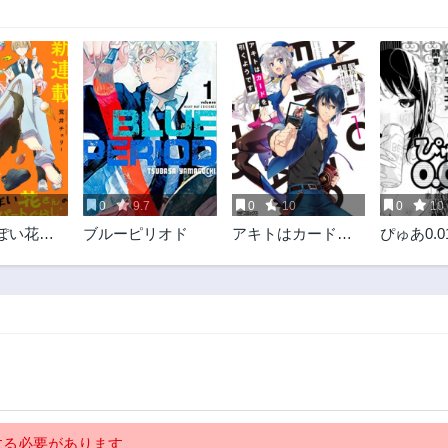
0
9.7
0
10
0
10
ぽい花さ
ブルーピリオド
アキトはカードを
ぴゅあ0.0
と～なア
引くようです
らし
る必要があります