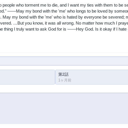
o people who torment me to die, and I want my ties with them to be se
ed." ――May my bond with the 'me' who longs to be loved by someone
e. May my bond with the 'me' who is hated by everyone be severed; ma
vered. …But you know, it was all wrong. No matter how much I pray
 thing I truly want to ask God for is ――Hey God. Is it okay if I hate
第2話
1ヶ月前