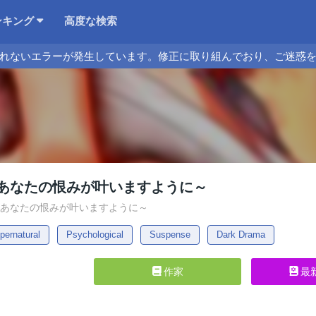
ンキング
高度な検索
れないエラーが発生しています。修正に取り組んでおり、ご迷惑
あなたの恨みが叶いますように～
～あなたの恨みが叶いますように～
pernatural
Psychological
Suspense
Dark Drama
作家
最