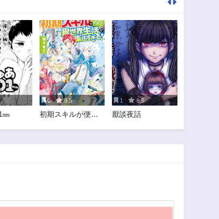
0
9.5
1
8.5
1㎜
初期スキルが便利
厭談夜話
すぎて異世界生活
が楽しすぎる!