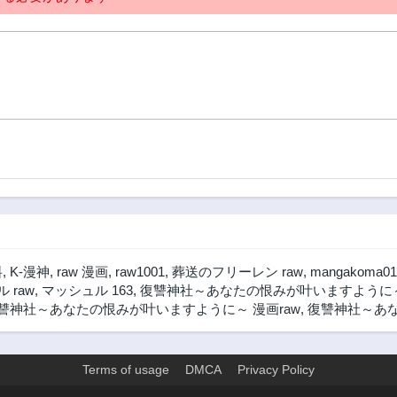
料
,
K-漫神
,
raw 漫画
,
raw1001
,
葬送のフリーレン raw
,
mangakoma01
 raw
,
マッシュル 163
,
復讐神社～あなたの恨みが叶いますように～ 
讐神社～あなたの恨みが叶いますように～ 漫画raw
,
復讐神社～あな
Terms of usage
DMCA
Privacy Policy