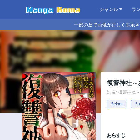
ジャンル
ラ
一部の章で画像が正しく表示さ
復讐神社～
別名: 復讐神社
Seinen
Su
あらすじ