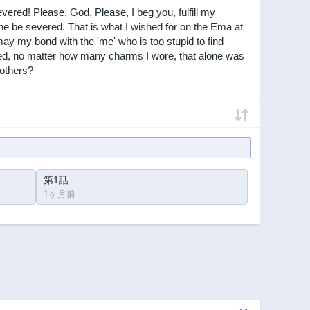
vered! Please, God. Please, I beg you, fulfill my
 be severed. That is what I wished for on the Ema at
y my bond with the 'me' who is too stupid to find
ed, no matter how many charms I wore, that alone was
 others?
第1話
1ヶ月前