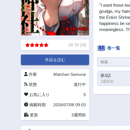
"I want those tw
grudge, my hatr
the Enkiri Shrin
happiness be se
meaningless. The
10
/
10
(
10
)
巻一覧
作品を読む
作家
Matchari Samurai
第3話
3週間前
状態
進行中
お気に入り
0
掲載時期
2026/07/08 09:03
更新
3週間前