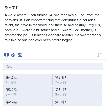
あらすじ
A world where, upon turning 14, one receives a "Job" from the
heavens. It is an important thing that determines a person's
talent, their role in the world, and their life and destiny. Regulus,
born to a "Sword Saint" father and a "Sword God" mother, is
granted the job—"Ochinpo Chanbara Master"!! A swordsman's
tale like no one has ever seen before begins!!
巻一覧
第4.1話
第3.3話
1ヶ月前
2ヶ月前
第3.2話
第3.1話
2ヶ月前
3ヶ月前
第2.4話
第2.3話