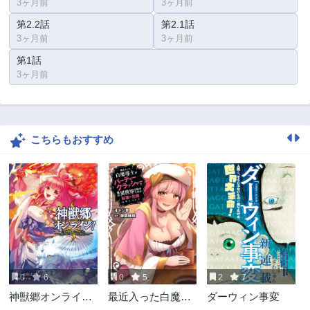
3ヶ月前
3ヶ月前
第2.2話
第2.1話
3ヶ月前
3ヶ月前
第1話
3ヶ月前
こちらもおすすめ
0
6
0
5
2
7
神獣郷オンライ
最近入った白魔導
ダーウィン事変