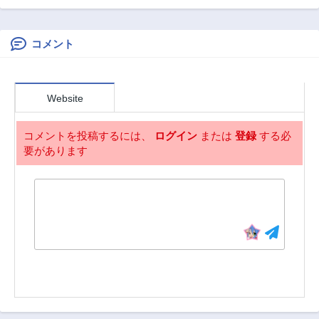
ン！〜『器用値極
士がパーティーク
振り』で聖獣と共
ラッシャーで、俺
に『不殺』で優し
の異世界冒険者生
い魅せプレイを
活が崩壊の危機な
コメント
『配信』しま
件について
す！〜
Website
コメントを投稿するには、
ログイン
または
登録
する必
要があります