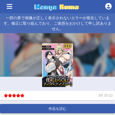
一部の章で画像が正しく表示されないエラーが発生していま
す。修正に取り組んでおり、ご迷惑をおかけして申し訳ありま
せん。
10
/
10
(
1
)
作品を読む