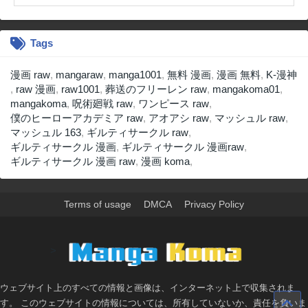
Tags
漫画 raw
,
mangaraw
,
manga1001
,
無料 漫画
,
漫画 無料
,
K-漫神
,
raw 漫画
,
raw1001
,
葬送のフリーレン raw
,
mangakoma01
,
mangakoma
,
呪術廻戦 raw
,
ワンピース raw
,
僕のヒーローアカデミア raw
,
アオアシ raw
,
マッシュル raw
,
マッシュル 163
,
ギルティサークル raw
,
ギルティサークル 漫画
,
ギルティサークル 漫画raw
,
ギルティサークル 漫画 raw
,
漫画 koma
,
Terms of usage
DMCA
Privacy Policy
>
ウェブサイト上のすべての情報と画像は、インターネット上で収集されま
す。 このウェブサイトの情報については、所有していないか、責任を負いま