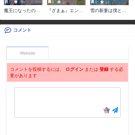
1
10
0
10
0
10
魔王になったの
『ざまぁ』エンド
雪の新妻は僕と溶
で、ダンジョン造
を迎えましたが、
け合いたい
って人外娘とほの
前世を思い出した
ぼのする
ので旦那様と好き
コメント
に生きます!
Website
コメントを投稿するには、
ログイン
または
登録
する必
要があります