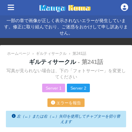
一部の章で画像が正しく表示されないエラーが発生していま
す。修正に取り組んでおり、ご迷惑をおかけして申し訳ありま
せん。
ホームページ
›
ギルティサークル
›
第241話
ギルティサークル
- 第241話
写真が見られない場合は、下の「フォトサーバー」を変更し
てください
Server 1
Server 2
エラーを報告
左（←）または右（→）矢印を使用してチャプターを切り替
えます