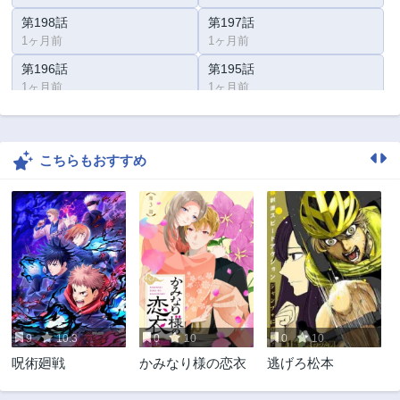
第198話
第197話
1ヶ月前
1ヶ月前
第196話
第195話
1ヶ月前
1ヶ月前
第194話
第193話
1ヶ月前
1ヶ月前
こちらもおすすめ
第192話
第191話
1ヶ月前
1ヶ月前
第190話
第189話
1ヶ月前
1ヶ月前
第188話
第187話
1ヶ月前
1ヶ月前
第186話
第185話
1ヶ月前
1ヶ月前
9
10.3
0
10
0
10
第184話
第183話
呪術廻戦
かみなり様の恋衣
逃げろ松本
1ヶ月前
1ヶ月前
第182話
第181話