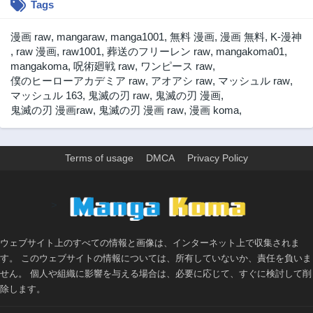
Tags
第164話
第163話
1ヶ月前
1ヶ月前
漫画 raw
,
mangaraw
,
manga1001
,
無料 漫画
,
漫画 無料
,
K-漫神
第162話
第161話
,
raw 漫画
,
raw1001
,
葬送のフリーレン raw
,
mangakoma01
,
1ヶ月前
1ヶ月前
mangakoma
,
呪術廻戦 raw
,
ワンピース raw
,
僕のヒーローアカデミア raw
,
アオアシ raw
,
マッシュル raw
,
第160話
第159話
マッシュル 163
,
鬼滅の刃 raw
,
鬼滅の刃 漫画
,
1ヶ月前
1ヶ月前
鬼滅の刃 漫画raw
,
鬼滅の刃 漫画 raw
,
漫画 koma
,
第158話
第157話
1ヶ月前
1ヶ月前
第156話
第155話
Terms of usage
DMCA
Privacy Policy
1ヶ月前
1ヶ月前
第154話
第153話
>
1ヶ月前
1ヶ月前
第152話
第151話
1ヶ月前
1ヶ月前
ウェブサイト上のすべての情報と画像は、インターネット上で収集されま
す。 このウェブサイトの情報については、所有していないか、責任を負いま
第150話
第149話
せん。 個人や組織に影響を与える場合は、必要に応じて、すぐに検討して削
1ヶ月前
1ヶ月前
除します。
第148話
第147話