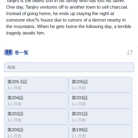
Tanjiro is the oldest son in his family who has lost his father.
One day, Tanjiro ventures off to another town to sell charcoal.
Instead of going home, he ends up staying the night at
someone else?s house due to rumors of a demon nearby in
the mountains. When he gets home the following day, a terrible
tragedy awaits him.
巻一覧
第205.5話
第205話
1ヶ月前
1ヶ月前
第204話
第203話
1ヶ月前
1ヶ月前
第202話
第201話
1ヶ月前
1ヶ月前
第200話
第199話
1ヶ月前
1ヶ月前