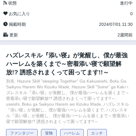
状態
進行中
お気に入り
0
掲載時期
2024/07/01 11:30
更新
2週間前
ハズレスキル『添い寝』が覚醒し、僕が最強
ハーレムを築くまで～密着添い寝で願望解
放!? 誘惑されまくって困ってます!!～
別名: Hazure Skill "sleeping Together" Ga Kakuseishi, Boku Ga
Saikyou Harem Wo Kizuku Made, Hazure Skill "Soine" ga Kakハ
ズレスキル『添い寝』が覚醒し、僕が最強ハーレムを築くまで～
密着添い寝で願望解放!? 誘惑されまくって困ってます!!～,
useishi, Boku ga Saikyou Harem wo Kizuku Made, ハズレスキル
『添い寝』が覚醒し、僕が最強ハーレムを築くまで, ハズレスキ
ル『添い寝』が覚醒し、僕が最強ハーレムを築くまで～密着添い
寝で願望解放!? 誘惑されまくって困ってます!!～
ファンタジー
冒険
ハーレム
エッチ