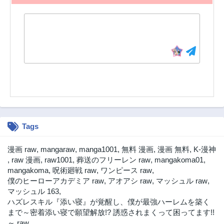
3ヶ月前
3ヶ月前
第15.3話
第15.2話
3ヶ月前
3ヶ月前
第15.1話
第14.3話
3ヶ月前
3ヶ月前
第14.2話
第14.1話
3ヶ月前
1年前
第13.3話
第13.2話
1年前
1年前
Tags
第13.1話
第12.3話
1年前
1年前
漫画 raw
,
mangaraw
,
manga1001
,
無料 漫画
,
漫画 無料
,
K-漫神
第12.2話
第12.1話
,
raw 漫画
,
raw1001
,
葬送のフリーレン raw
,
mangakoma01
,
1年前
1年前
mangakoma
,
呪術廻戦 raw
,
ワンピース raw
,
僕のヒーローアカデミア raw
,
アオアシ raw
,
マッシュル raw
,
第11.3話
第11.2話
マッシュル 163
,
1年前
1年前
ハズレスキル『添い寝』が覚醒し、僕が最強ハーレムを築く
第11.1話
第10.3話
まで～密着添い寝で願望解放!? 誘惑されまくって困ってます!!
1年前
1年前
～ raw