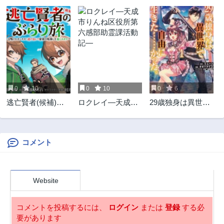
第21.3話
第21.2話
3ヶ月前
3ヶ月前
第21.1話
第20.3話
3ヶ月前
3ヶ月前
第20.2話
第20.1話
3ヶ月前
3ヶ月前
0
10
0
10
0
6
第19.3話
第19.2話
逃亡賢者(候補)の
ロクレイ―天成市
29歳独身は異世界
3ヶ月前
3ヶ月前
ぶらり旅 ～召喚さ
りんね区役所第六
で自由に生き
第19.1話
第18.3話
れましたが、逃げ
感部助霊課活動記
た......かった。
3ヶ月前
3ヶ月前
出して安寧の地探
―
しを楽しみます～
コメント
第18.2話
第18.1話
3ヶ月前
3ヶ月前
第17.3話
第17.2話
Website
3ヶ月前
3ヶ月前
第17.1話
第16.3話
コメントを投稿するには、
ログイン
または
登録
する必
3ヶ月前
3ヶ月前
要があります
第16.2話
第16.1話