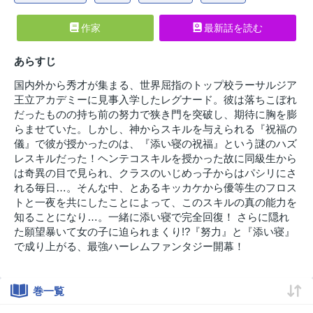
作家
最新話を読む
あらすじ
国内外から秀才が集まる、世界屈指のトップ校ラーサルジア
王立アカデミーに見事入学したレグナード。彼は落ちこぼれ
だったものの持ち前の努力で狭き門を突破し、期待に胸を膨
らませていた。しかし、神からスキルを与えられる『祝福の
儀』で彼が授かったのは、『添い寝の祝福』という謎のハズ
レスキルだった！ヘンテコスキルを授かった故に同級生から
は奇異の目で見られ、クラスのいじめっ子からはパシリにさ
れる毎日…。そんな中、とあるキッカケから優等生のフロス
トと一夜を共にしたことによって、このスキルの真の能力を
知ることになり…。一緒に添い寝で完全回復！ さらに隠れ
た願望暴いて女の子に迫られまくり!?『努力』と『添い寝』
で成り上がる、最強ハーレムファンタジー開幕！
巻一覧