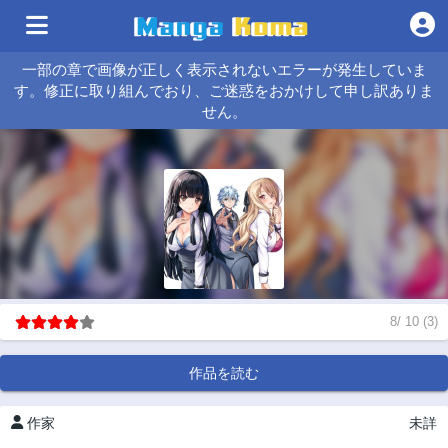
一部の章で画像が正しく表示されないエラーが発生していま
す。修正に取り組んでおり、ご迷惑をおかけして申し訳ありま
せん。
8
/
10
(
3
)
作品を読む
作家
未詳