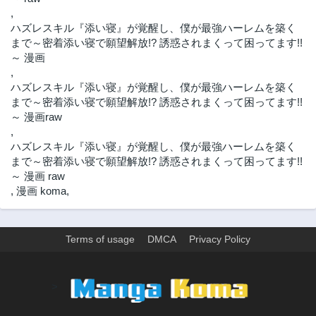
,
第10.2話
第10.1話
ハズレスキル『添い寝』が覚醒し、僕が最強ハーレムを築く
1年前
1年前
まで～密着添い寝で願望解放!? 誘惑されまくって困ってます!!
第9.3話
第9.2話
～ 漫画
1年前
1年前
,
ハズレスキル『添い寝』が覚醒し、僕が最強ハーレムを築く
第9.1話
第8.3話
まで～密着添い寝で願望解放!? 誘惑されまくって困ってます!!
1年前
1年前
～ 漫画raw
第8.2話
第8.1話
,
1年前
1年前
ハズレスキル『添い寝』が覚醒し、僕が最強ハーレムを築く
第7.3話
第7.2話
まで～密着添い寝で願望解放!? 誘惑されまくって困ってます!!
1年前
1年前
～ 漫画 raw
,
漫画 koma
,
第7.1話
第6.3話
2年前
1年前
第6.2話
第6.1話
Terms of usage
DMCA
Privacy Policy
1年前
2年前
第5.3話
第5.2話
1年前
1年前
>
第5.1話
第4.3話