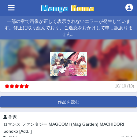
一部の章で画像が正しく表示されないエラーが発生していま
す。修正に取り組んでおり、ご迷惑をおかけして申し訳ありま
せん。
10
/
10
(
10
)
作品を読む
作家
ロマンス
ファンタジー
MAGCOMI (Mag Garden)
MACHIDORI
Sonoko [Add, ]