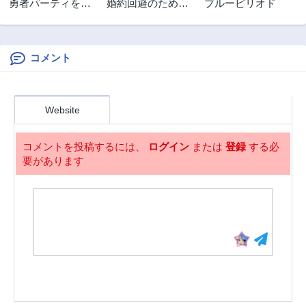
勇者パーティを追
婚約回避のため、
ブルーピリオド
2年前
2年前
い出された器用貧
声を出さないと決
第1.2話
第1.1話
乏 外伝 オフのセル
めました!!
2年前
2年前
マさんは不器用!?
コメント
第1話
2年前
Website
コメントを投稿するには、
ログイン
または
登録
する必
要があります