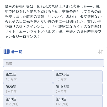
薄幸の花売り娘は、囚われの竜騎士さまに恋をした──。戦
地で怪我をした愛竜を助けるため、交換条件として自らの命
を差し出した敵国の英雄・リカルド。囚われ、孤立無援なが
らもその目に光を失わない彼の姿に一目惚れした、貧しい生
花売りの娘・スイレンは…。「小説家になろう」の女性向け
サイト「ムーンライトノベルズ」発、英雄との身分差溺愛フ
ァンタジーロマンス！
巻一覧
第21話
第20.5話
4ヶ月前
6ヶ月前
第20話
第19.5話
7ヶ月前
9ヶ月前
第19話
第18話
10ヶ月前
11ヶ月前