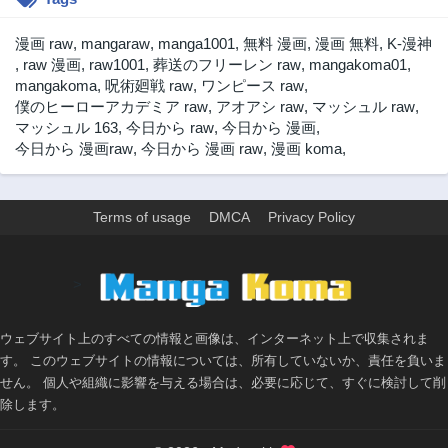
第67話
第66話
2ヶ月前
2ヶ月前
漫画 raw
,
mangaraw
,
manga1001
,
無料 漫画
,
漫画 無料
,
K-漫神
第65話
第64話
,
raw 漫画
,
raw1001
,
葬送のフリーレン raw
,
mangakoma01
,
2ヶ月前
2ヶ月前
mangakoma
,
呪術廻戦 raw
,
ワンピース raw
,
僕のヒーローアカデミア raw
,
アオアシ raw
,
マッシュル raw
,
第63話
第62話
マッシュル 163
,
今日から raw
,
今日から 漫画
,
2ヶ月前
2ヶ月前
今日から 漫画raw
,
今日から 漫画 raw
,
漫画 koma
,
第61話
第60話
2ヶ月前
2ヶ月前
第59話
第58話
Terms of usage
DMCA
Privacy Policy
2ヶ月前
2ヶ月前
第57話
第56話
>
2ヶ月前
2ヶ月前
第55話
第51話
2ヶ月前
2ヶ月前
ウェブサイト上のすべての情報と画像は、インターネット上で収集されま
す。 このウェブサイトの情報については、所有していないか、責任を負いま
第50話
第49話
せん。 個人や組織に影響を与える場合は、必要に応じて、すぐに検討して削
2ヶ月前
2ヶ月前
除します。
第48話
第47話
2ヶ月前
2ヶ月前