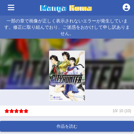
一部の章で画像が正しく表示されないエラーが発生していま
す。修正に取り組んでおり、ご迷惑をおかけして申し訳ありま
せん。
10
/
10
(
10
)
作品を読む