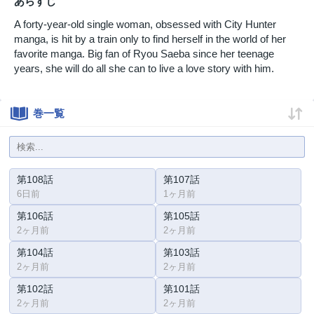
あらすじ
A forty-year-old single woman, obsessed with City Hunter
manga, is hit by a train only to find herself in the world of her
favorite manga. Big fan of Ryou Saeba since her teenage
years, she will do all she can to live a love story with him.
巻一覧
第108話
第107話
6日前
1ヶ月前
第106話
第105話
2ヶ月前
2ヶ月前
第104話
第103話
2ヶ月前
2ヶ月前
第102話
第101話
2ヶ月前
2ヶ月前