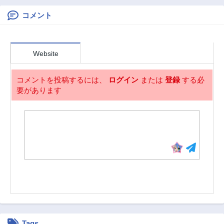
2ヶ月前
2ヶ月前
無人島に転移した
けど俺だけ楽勝で
コメント
第83話
第82話
す～
2ヶ月前
2ヶ月前
第81話
第80話
Website
2ヶ月前
2ヶ月前
第79話
第78話
コメントを投稿するには、
ログイン
または
登録
する必
2ヶ月前
2ヶ月前
要があります
第77話
第76話
2ヶ月前
2ヶ月前
第75話
第74話
2ヶ月前
2ヶ月前
第73話
第72話
2ヶ月前
2ヶ月前
第71話
第70話
2ヶ月前
2ヶ月前
第69話
第68話
2ヶ月前
2ヶ月前
Tags