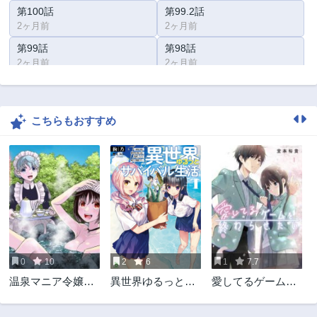
第100話
第99.2話
2ヶ月前
2ヶ月前
第99話
第98話
2ヶ月前
2ヶ月前
第97話
第96話
2ヶ月前
2ヶ月前
こちらもおすすめ
第95話
第94話
2ヶ月前
2ヶ月前
第93話
第92話
2ヶ月前
2ヶ月前
第91話
第90話
2ヶ月前
2ヶ月前
第89話
第88話
2ヶ月前
2ヶ月前
0
10
2
6
1
7.7
第87話
第86話
温泉マニア令嬢の
異世界ゆるっとサ
愛してるゲームを
2ヶ月前
2ヶ月前
異世界湯けむり革
バイバル生活 ～学
終わらせたい
第85話
第84話
命記
校の皆と異世界の