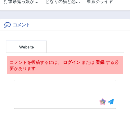
打撃系鬼っ娘が征
となりの猫と恋知
東京ジライヤ
3年前
3年前
く配信道！＠ＣＯ
らず
第47話
第46話
ＭＩＣ
3年前
3年前
コメント
第45話
第44話
3年前
3年前
第43話
第42話
Website
3年前
3年前
第41話
第40話
コメントを投稿するには、
ログイン
または
登録
する必
3年前
3年前
要があります
第39話
第38話
3年前
3年前
第37話
第36.5話
3年前
3年前
第36話
第35話
3年前
3年前
第34話
第33話
3年前
3年前