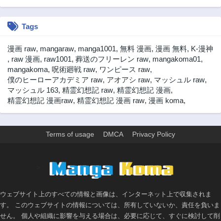
第32話
第31.5話
3年前
3年前
Tags
第31話
第30話
3年前
3年前
漫画 raw
,
mangaraw
,
manga1001
,
無料 漫画
,
漫画 無料
,
K-漫神
第29話
第28話
,
raw 漫画
,
raw1001
,
葬送のフリーレン raw
,
mangakoma01
,
3年前
3年前
mangakoma
,
呪術廻戦 raw
,
ワンピース raw
,
僕のヒーローアカデミア raw
,
アオアシ raw
,
マッシュル raw
,
第27話
第26話
マッシュル 163
,
精霊幻想記 raw
,
精霊幻想記 漫画
,
3年前
3年前
精霊幻想記 漫画raw
,
精霊幻想記 漫画 raw
,
漫画 koma
,
第25話
第24話
3年前
3年前
第23話
第22話
Terms of usage
DMCA
Privacy Policy
3年前
3年前
第21話
第20話
>
3年前
3年前
第19話
第18話
3年前
3年前
ウェブサイト上のすべての情報と画像は、インターネット上で収集されま
す。 このウェブサイトの情報については、所有していないか、責任を負いま
第17話
第16話
せん。 個人や組織に影響を与える場合は、必要に応じて、すぐに検討して削
3年前
3年前