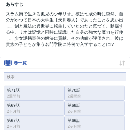
あらすじ
スラム街で生きる孤児の少年リオ。彼は七歳の時に突然、自
分がかつて日本の大学生【天川春人】であったことを思い出
し、剣と魔法の異世界に転生していたのだと気づく。動揺す
る中、リオは記憶と同時に認識した自身の強大な魔力を行使
し、少女誘拐事件の解決に貢献。その功績が評価され、彼は
貴族の子どもが集う名門学院に特例で入学することに!?
巻一覧
第71話
第70話
2週間前
2週間前
第69話
第68話
2ヶ月前
2ヶ月前
第67話
第66話
2ヶ月前
2ヶ月前