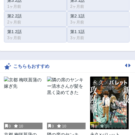
第3.2話
第3.1話
1ヶ月前
2ヶ月前
第2.2話
第2.1話
2ヶ月前
3ヶ月前
第1.2話
第1.1話
3ヶ月前
3ヶ月前
こちらもおすすめ
0
10
0
10
0
10
京都 梅咲菖蒲の嫁
隣の席のヤンキー
永久×バレット新