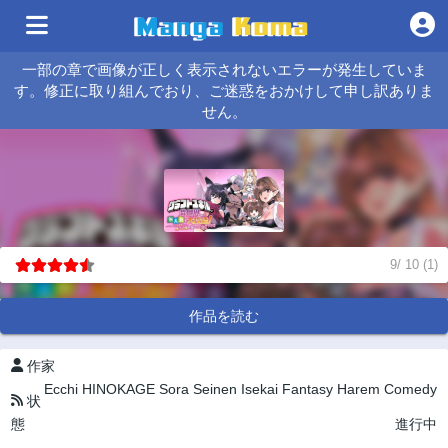
一部の章で画像が正しく表示されないエラーが発生していま
す。修正に取り組んでおり、ご迷惑をおかけして申し訳ありま
せん。
9
/
10
(
1
)
作品を読む
作家
Ecchi
HINOKAGE Sora
Seinen
Isekai
Fantasy
Harem
Comedy
状
態
進行中