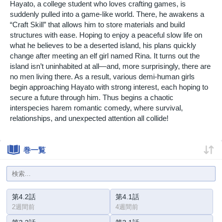
Hayato, a college student who loves crafting games, is
suddenly pulled into a game-like world. There, he awakens a
“Craft Skill” that allows him to store materials and build
structures with ease. Hoping to enjoy a peaceful slow life on
what he believes to be a deserted island, his plans quickly
change after meeting an elf girl named Rina. It turns out the
island isn’t uninhabited at all—and, more surprisingly, there are
no men living there. As a result, various demi-human girls
begin approaching Hayato with strong interest, each hoping to
secure a future through him. Thus begins a chaotic
interspecies harem romantic comedy, where survival,
relationships, and unexpected attention all collide!
巻一覧
第4.2話
第4.1話
2週間前
4週間前