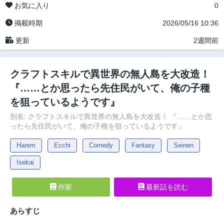
お気に入り
0
掲載時期
2026/05/16 10:36
更新
2週間前
クラフトスキルで異世界の無人島を大改造！
『……とか思ったら先住民がいて、俺の子種
を狙っているようです』
別名: クラフトスキルで異世界の無人島を大改造！ 『……とか思
ったら先住民がいて、俺の子種を狙っているようです』
Harem
Ecchi
Comedy
Fantasy
Seinen
Isekai
作家
最新話を読む
あらすじ