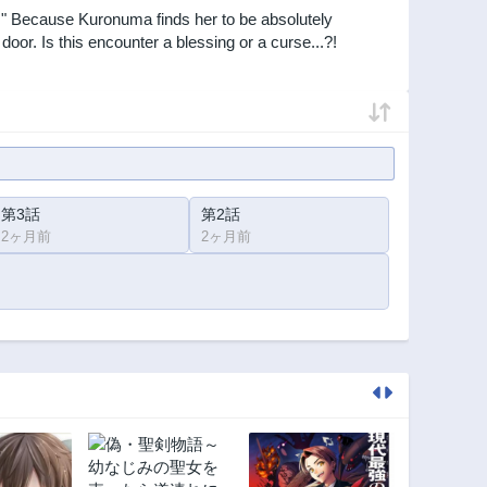
." Because Kuronuma finds her to be absolutely
oor. Is this encounter a blessing or a curse...?!
第3話
第2話
2ヶ月前
2ヶ月前