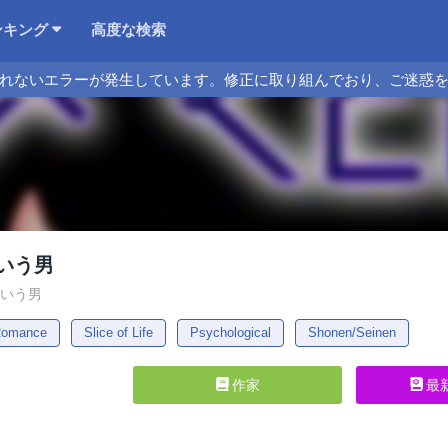
ンキング
高度な検索
れないエラーが発生しています。修正に取り組んでおり、ご迷惑
いう男
という男
omance
Slice of Life
Psychological
Shonen/Seinen
作家
最