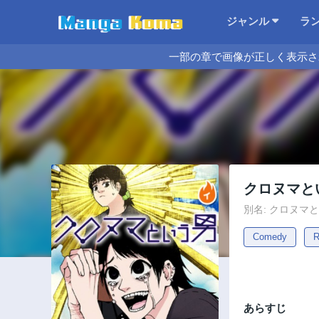
ジャンル
ラ
一部の章で画像が正しく表示さ
クロヌマと
別名: クロヌマ
Comedy
R
あらすじ