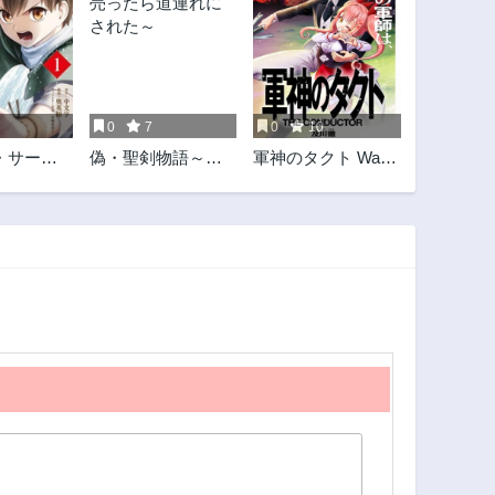
0
7
0
10
・サーガ
偽・聖剣物語～幼
軍神のタクト War
王子の転
なじみの聖女を売
God's Tact
ったら道連れにさ
れた～