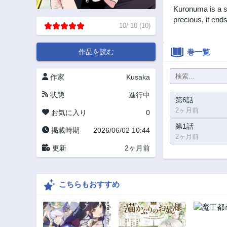
Kuronuma is a s
precious, it end
10
/
10
(
10
)
作品を読む
巻一覧
作家
Kusaka
状態
進行中
第6話
2ヶ月前
お気に入り
0
第1話
掲載時期
2026/06/02 10:44
2ヶ月前
更新
2ヶ月前
こちらもおすすめ