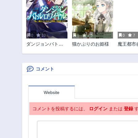
0
10
0
7.5
0
7
ダンジョンバトル
猫かぶりのお姫様
魔王都市@
ロワイヤル〜魔王
になったので世界
統一を目指しま
す〜
コメント
Website
コメントを投稿するには、
ログイン
または
登録
す