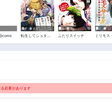
0
6.5
0
10
0
10
comic
転生してショタ王
ふたりスイッチ
ミリモス
子になった剣聖
――末弟
は、かつての弟子
生戦記
には絶対にバレた
くないっ
る必要があります