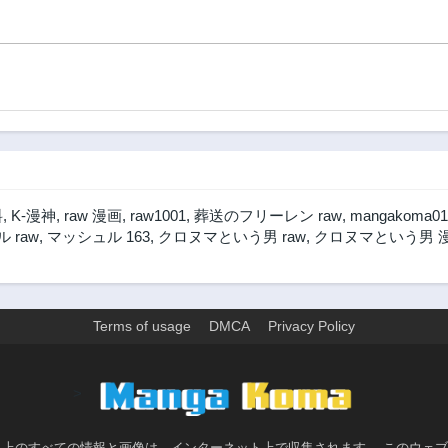
料
,
K-漫神
,
raw 漫画
,
raw1001
,
葬送のフリーレン raw
,
mangakoma01
 raw
,
マッシュル 163
,
クロヌマという男 raw
,
クロヌマという男 
Terms of usage
DMCA
Privacy Policy
>
ト上のすべての情報と画像は、インターネット上で収集されます。 このウェ