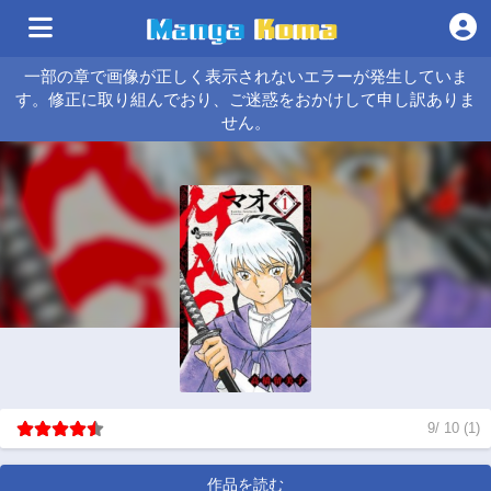
一部の章で画像が正しく表示されないエラーが発生していま
す。修正に取り組んでおり、ご迷惑をおかけして申し訳ありま
せん。
9
/
10
(
1
)
作品を読む