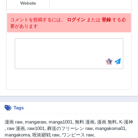
Website
3ヶ月前
3ヶ月前
第298話
第297話
コメントを投稿するには、
ログイン
または
登録
する必
3ヶ月前
3ヶ月前
要があります
第296話
第295話
3ヶ月前
3ヶ月前
第294話
第293話
3ヶ月前
3ヶ月前
第292話
第291話
3ヶ月前
3ヶ月前
第290話
第289話
3ヶ月前
3ヶ月前
第288話
第287話
3ヶ月前
3ヶ月前
Tags
第286話
第285話
3ヶ月前
3ヶ月前
漫画 raw
,
mangaraw
,
manga1001
,
無料 漫画
,
漫画 無料
,
K-漫神
第284話
第283話
,
raw 漫画
,
raw1001
,
葬送のフリーレン raw
,
mangakoma01
,
3ヶ月前
3ヶ月前
mangakoma
,
呪術廻戦 raw
,
ワンピース raw
,