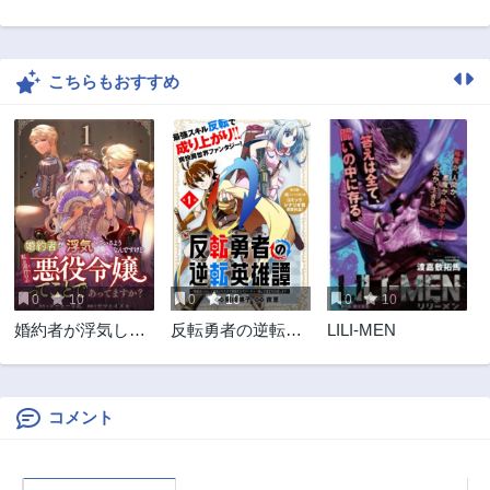
第316話
第315話
3ヶ月前
3ヶ月前
こちらもおすすめ
第314話
第313話
3ヶ月前
3ヶ月前
第312話
第311話
3ヶ月前
3ヶ月前
第310話
第309話
3ヶ月前
3ヶ月前
第308話
第307話
3ヶ月前
3ヶ月前
0
10
0
10
0
10
第306話
第305話
婚約者が浮気して
反転勇者の逆転英
LILI-MEN
3ヶ月前
3ヶ月前
いるようなんです
雄譚～「無能はい
第304話
第303話
けど私は流行りの
らん」と追放され
3ヶ月前
3ヶ月前
悪役令嬢ってこと
たので無能だけで
であってますか？
パーティー組んで
コメント
第302話
第301話
魔王を討伐します
3ヶ月前
3ヶ月前
～
第300話
第299話