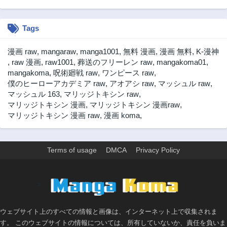
第133話
第132話
1年前
1年前
Tags
第131話
第130話
1年前
1年前
漫画 raw
,
mangaraw
,
manga1001
,
無料 漫画
,
漫画 無料
,
K-漫神
第129話
第128話
,
raw 漫画
,
raw1001
,
葬送のフリーレン raw
,
mangakoma01
,
1年前
1年前
mangakoma
,
呪術廻戦 raw
,
ワンピース raw
,
僕のヒーローアカデミア raw
,
アオアシ raw
,
マッシュル raw
,
第127話
第126話
マッシュル 163
,
マリッジトキシン raw
,
1年前
1年前
マリッジトキシン 漫画
,
マリッジトキシン 漫画raw
,
第125話
第124話
マリッジトキシン 漫画 raw
,
漫画 koma
,
1年前
1年前
第123話
第122話
1年前
1年前
Terms of usage
DMCA
Privacy Policy
第121話
第120話
1年前
1年前
>
第119話
第118話
1年前
1年前
ウェブサイト上のすべての情報と画像は、インターネット上で収集されま
第117話
第116話
す。 このウェブサイトの情報については、所有していないか、責任を負いま
1年前
2年前