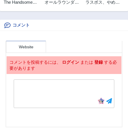
The Handsome
オールラウンダー
ラスボス、やめて
7ヶ月前
8ヶ月前
Apes
ズ!! 転生したら幼
みた～主人公に倒
第149話
第148話
女でした。家に居
され
8ヶ月前
8ヶ月前
づらいのでおっさ
んと冒険に出ます
コメント
第147話
第146話
8ヶ月前
9ヶ月前
第145話
第144話
Website
9ヶ月前
9ヶ月前
第143話
第142話
コメントを投稿するには、
ログイン
または
登録
する必
10ヶ月前
10ヶ月前
要があります
第141話
第140話
10ヶ月前
11ヶ月前
第139話
第138話
11ヶ月前
3ヶ月前
第137話
第136話
3ヶ月前
3ヶ月前
第135話
第134話
1年前
1年前