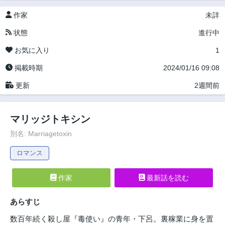
作家
未詳
状態
進行中
お気に入り
1
掲載時期
2024/01/16 09:08
更新
2週間前
マリッジトキシン
別名: Marriagetoxin
ロマンス
作家
最新話を読む
あらすじ
数百年続く殺し屋『毒使い』の青年・下呂。裏稼業に身を置