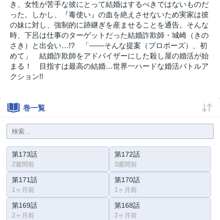
き、女性が苦手な彼にとって結婚はするべきではないものだ
った。しかし、『毒使い』の血を絶えさせないため実家は彼
の妹に対し、強制的に跡継ぎを産ませることを通告。そんな
時、下呂は仕事のターゲットだった結婚詐欺師・城崎（きの
さき）と出会い…!? 「――そんな提案（プロポーズ）、初
めて」 結婚詐欺師をアドバイザーにした殺し屋の婚活が始
まる！ 目指すは最高の結婚…世界一ハードな婚活バトルア
クション!!
巻一覧
第173話
第172話
2週間前
3週間前
第171話
第170話
1ヶ月前
1ヶ月前
第169話
第168話
2ヶ月前
2ヶ月前